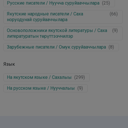
Русские писатели / Нуучча суруйааччылара
(
25
)
Якутские народные писатели / Саха
(
66
)
норуодунай суруйааччылара
Основоположники якутской литературы / Саха
(
9
)
литературатын төрүттээччилэр
Зарубежные писатели / Омук суруйааччылара
(
8
)
Язык
На якутском языке / Сахалыы
(
299
)
На русском языке / Нууччалыы
(
9
)