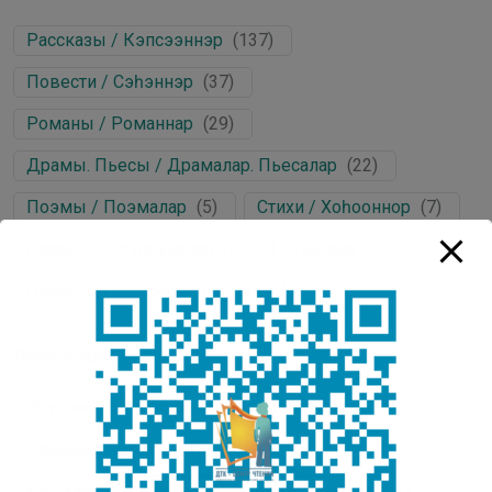
Рассказы / Кэпсээннэр
(
137
)
Повести / Сэһэннэр
(
37
)
Романы / Романнар
(
29
)
Драмы. Пьесы / Драмалар. Пьесалар
(
22
)
Поэмы / Поэмалар
(
5
)
Стихи / Хоһооннор
(
7
)
Сказки / Остуоруйалар
(
65
)
Прочие
(
9
)
Олоҥхо
(
2
)
Басни / Үгэлэр
(
1
)
Литература
Якутская литература / Саха литературата
(
251
)
Эвенкийская литература
(
2
)
Русская литература / Нуучча литературата
(
31
)