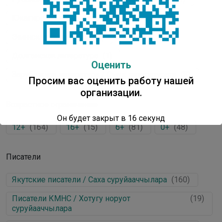
Юкагирская литература
(
6
)
Эвенская литература
(
9
)
Долганская литература
(
1
)
Оценить
Зарубежная литература / Омук литературата
(
8
)
Просим вас оценить работу нашей
организации.
Возрастное ограничение
Он будет закрыт в
16
секунд
12+
(
164
)
16+
(
15
)
6+
(
81
)
0+
(
48
)
Писатели
Якутские писатели / Саха суруйааччылара
(
160
)
Писатели КМНС / Хотугу норуот
(
19
)
суруйааччылара