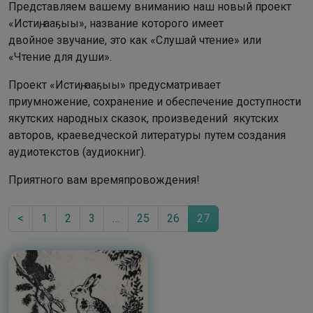
Представляем вашему вниманию наш новый проект
«Истиҥ, ааҕыы», название которого имеет
двойное звучание, это как «Слушай чтение» или
«Чтение для души».
Проект «Истиҥ, ааҕыы» предусматривает
приумножение, сохранение и обеспечение доступности
якутских народных сказок, произведений якутских
авторов, краеведческой литературы путем создания
аудиотекстов (аудиокниг).
Приятного вам времяпровождения!
<
1
2
3
…
25
26
27