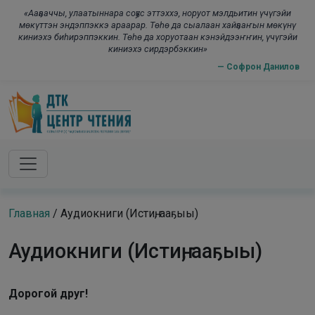
Skip to main content
modal-check
«Ааҕааччы, улаатыннара соҕус эттэххэ, норуот мэлдьитин үчүгэйи
мөкүттэн эндэппэккэ араарар. Төһө да сыалаан хайҕааҥын мөкүнү
киниэхэ биһирэппэккин. Төһө да хоруотаан кэнэйдээҥҥин, үчүгэйи
киниэхэ сирдэрбэккин»
— Софрон Данилов
Главная
/
Аудиокниги (Истиҥ, ааҕыы)
Аудиокниги (Истиҥ, ааҕыы)
Дорогой друг!