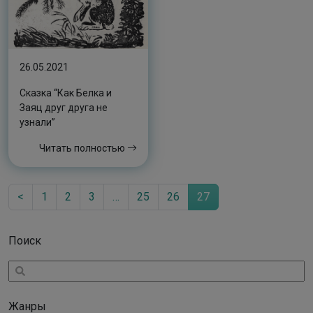
26.05.2021
Сказка “Как Белка и
Заяц друг друга не
узнали”
Читать полностью
<
1
2
3
…
25
26
27
Поиск
Жанры