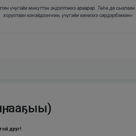
modal-check
дьитин үчүгэйи мөкүттэн эндэппэккэ араарар. Төһө да сыалаа
хоруотаан кэнэйдээҥҥин, үчүгэйи киниэхэ сирдэрбэккин»
ҥ, ааҕыы)
гой друг!