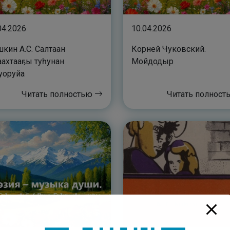
04.2026
10.04.2026
кин А.С. Салтаан
Корней Чуковский.
ахтааҕы туһунан
Мойдодыр
уоруйа
Читать полностью
Читать полнос