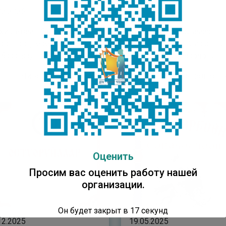
03.2026
21.01.2026
хи детям / Оҕолорго
Короленко Владимир
ооннор (переводы /
Галактионович. Сир анны
баастар)
оҕолоро: (аудиосэһэн)
Читать полностью
Читать полнос
Оценить
Просим вас оценить работу нашей
организации.
Он будет закрыт в
16
секунд
12.2025
19.05.2025