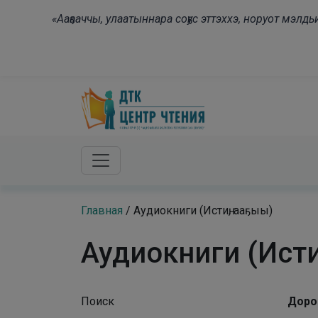
Skip to main content
«Ааҕааччы, улаатыннара соҕус эттэххэ, норуот мэл
Главная
/
Аудиокниги (Истиҥ, ааҕыы)
Аудиокниги (Исти
Поиск
Доро