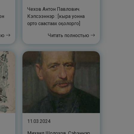
Чехов Антон Павлович.
он
Кэпсээннэр : [кыра уонна
орто саастаах оҕолорго]
тью
Читать полностью
11.03.2024
Михаил Шолохов. Сэһэннэр