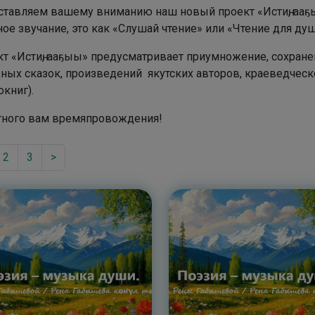
тавляем вашему вниманию наш новый проект «Истиҥ, ааҕы
ое звучание, это как «Слушай чтение» или «Чтение для душ
т «Истиҥ, ааҕыы» предусматривает приумножение, сохране
ных сказок, произведений якутских авторов, краеведческ
окниг).
тного вам времяпровождения!
2
3
>