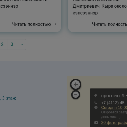
псээннэр
Дмитриевич. Кыра оҕоло
кэпсээннэр
Читать полностью
Читать полнос
2
3
>
, 3 этаж