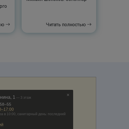
рго
тью
Читать полностью