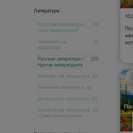
Литература
10.
Якутская литература /
(
0
)
Пуш
Саха литературата
ыра
Эвенкийская
(
0
)
ост
литература
Русская литература /
(
25
)
Нуучча литературата
Юкагирская литература
(
0
)
Эвенская литература
(
0
)
Долганская литература
(
0
)
Зарубежная литература
(
0
)
/ Омук литературата