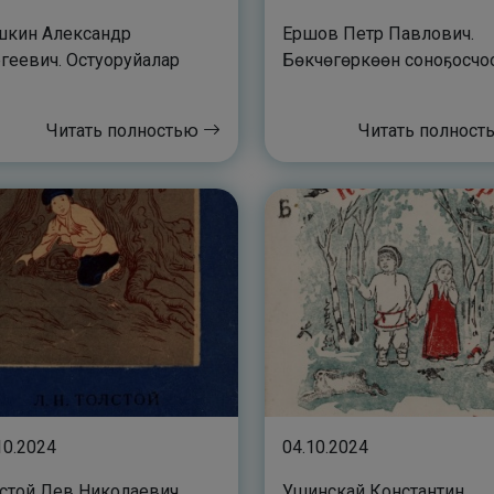
шкин Александр
Ершов Петр Павлович.
геевич. Остуоруйалар
Бөкчөгөркөөн соноҕосчо
Читать полностью
Читать полнос
10.2024
04.10.2024
стой Лев Николаевич.
Ушинскай Константин