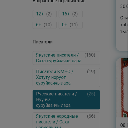
Возрастное ограничение
30.
12+
(
2
)
16+
(
2
)
Сти
6+
(
10
)
0+
(
11
)
хоһ
тыл
Писатели
Якутские писатели /
(
160
)
Саха суруйааччылара
Писатели КМНС /
(
19
)
Хотугу норуот
суруйааччылара
Русские писатели /
(
25
)
Нуучча
суруйааччылара
Якутские народные
(
66
)
писатели / Саха
08.
норуодунай