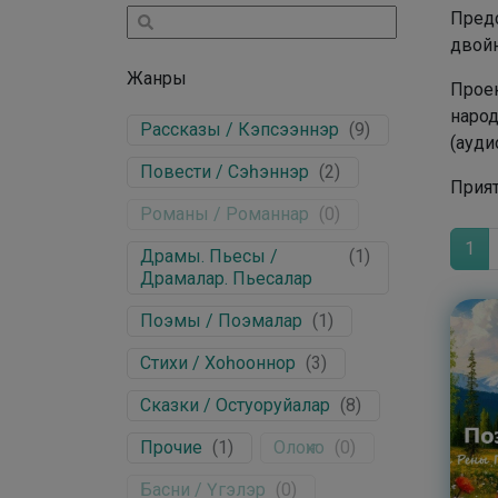
Предс
двойн
Жанры
Проек
народ
Рассказы / Кэпсээннэр
(
9
)
(ауди
Повести / Сэһэннэр
(
2
)
Прия
Романы / Романнар
(
0
)
1
Драмы. Пьесы /
(
1
)
Драмалар. Пьесалар
Поэмы / Поэмалар
(
1
)
Стихи / Хоһооннор
(
3
)
Сказки / Остуоруйалар
(
8
)
Прочие
(
1
)
Олоҥхо
(
0
)
Басни / Үгэлэр
(
0
)