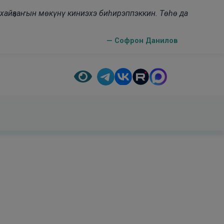
н хайҕааҥын мөкүнү киниэхэ биһирэппэккин. Төһө да
— Софрон Данилов