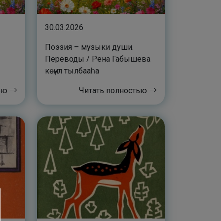
30.03.2026
Поэзия – музыки души.
Переводы / Рена Габышева
көҥүл тылбааһа
тью
Читать полностью