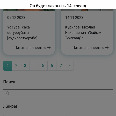
Он будет закрыт в
14
секунд
07.12.2023
14.11.2023
Үс сүбэ : саха
Курилов Николай
остуоруйата :
Николаевич. Убайым
[аудиоостуоруйа]
“кулгааҕа” :
аудиокэпсээннэр
Читать полностью
Читать полностью
1
2
3
…
5
6
7
>
Поиск
Жанры