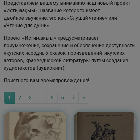
Представляем вашему вниманию наш новый проект
«Истиҥ, ааҕыы», название которого имеет
двойное звучание, это как «Слушай чтение» или
«Чтение для души».
Проект «Истиҥ, ааҕыы» предусматривает
приумножение, сохранение и обеспечение доступности
якутских народных сказок, произведений якутских
авторов, краеведческой литературы путем создания
аудиотекстов (аудиокниг).
Приятного вам времяпровождения!
1
2
3
…
5
6
7
>