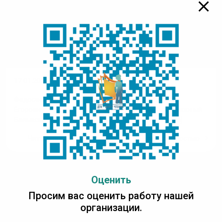
17.01.2024
19.04.2023
Федосеев Иван
Маршак Самуил
Егорович – Доосо.
Яковлевич. Уон икки ый :
Балыксыттар :
[аудиоостуоруйа]
[аудиокэпсээннэр]
Читать полностью
Читать полностью
Оценить
Просим вас оценить работу нашей
организации.