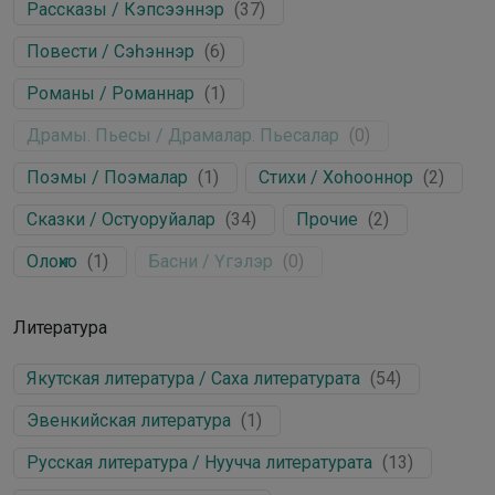
Рассказы / Кэпсээннэр
(
37
)
Повести / Сэһэннэр
(
6
)
Романы / Романнар
(
1
)
Драмы. Пьесы / Драмалар. Пьесалар
(
0
)
Поэмы / Поэмалар
(
1
)
Стихи / Хоһооннор
(
2
)
Сказки / Остуоруйалар
(
34
)
Прочие
(
2
)
Олоҥхо
(
1
)
Басни / Үгэлэр
(
0
)
Литература
Якутская литература / Саха литературата
(
54
)
Эвенкийская литература
(
1
)
Русская литература / Нуучча литературата
(
13
)