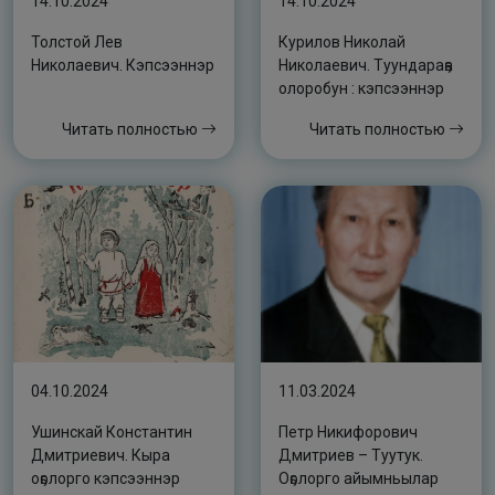
14.10.2024
14.10.2024
Толстой Лев
Курилов Николай
Николаевич. Кэпсээннэр
Николаевич. Туундараҕа
олоробун : кэпсээннэр
Читать полностью
Читать полностью
04.10.2024
11.03.2024
Ушинскай Константин
Петр Никифорович
Дмитриевич. Кыра
Дмитриев – Туутук.
оҕолорго кэпсээннэр
Оҕолорго айымньылар