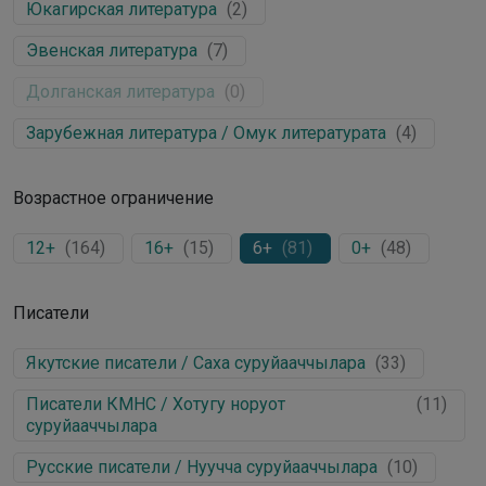
Юкагирская литература
(
2
)
Эвенская литература
(
7
)
Долганская литература
(
0
)
Зарубежная литература / Омук литературата
(
4
)
Возрастное ограничение
12+
(
164
)
16+
(
15
)
6+
(
81
)
0+
(
48
)
Писатели
Якутские писатели / Саха суруйааччылара
(
33
)
Писатели КМНС / Хотугу норуот
(
11
)
суруйааччылара
Русские писатели / Нуучча суруйааччылара
(
10
)