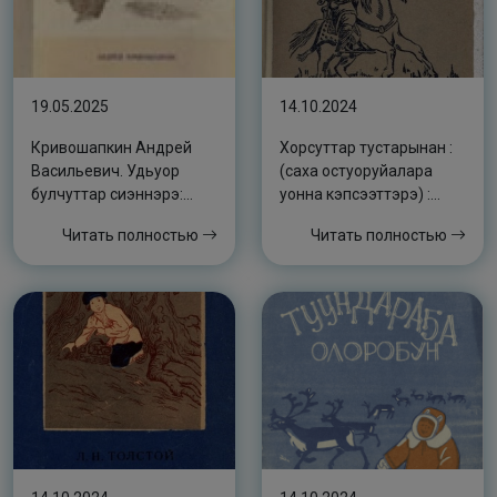
19.05.2025
14.10.2024
Кривошапкин Андрей
Хорсуттар тустарынан :
Васильевич. Удьуор
(саха остуоруйалара
булчуттар сиэннэрэ:
уонна кэпсээттэрэ) :
[орто саастаах оҕолорго
[орто уонна улахан
Читать полностью
Читать полностью
аналлаах кэпсээннэр]
саастаах оҕолорго]