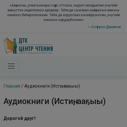
Skip to main content
modal-check
«Ааҕааччы, улаатыннара соҕус эттэххэ, норуот мэлдьитин үчүгэйи
мөкүттэн эндэппэккэ араарар. Төһө да сыалаан хайҕааҥын мөкүнү
киниэхэ биһирэппэккин. Төһө да хоруотаан кэнэйдээҥҥин, үчүгэйи
киниэхэ сирдэрбэккин»
— Софрон Данилов
Главная
/
Аудиокниги (Истиҥ, ааҕыы)
Аудиокниги (Истиҥ, ааҕыы)
Дорогой друг!