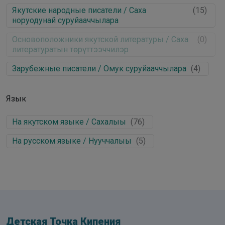
Якутские народные писатели / Саха
(
15
)
норуодунай суруйааччылара
Основоположники якутской литературы / Саха
(
0
)
литературатын төрүттээччилэр
Зарубежные писатели / Омук суруйааччылара
(
4
)
Язык
На якутском языке / Сахалыы
(
76
)
На русском языке / Нууччалыы
(
5
)
Детская Точка Кипения