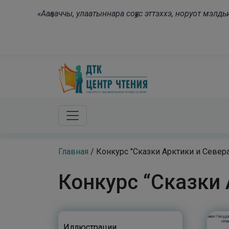
Skip to main content
«Ааҕааччы, улаатыннара соҕус эттэххэ, норуот мэл
Главная
/
Конкурс "Сказки Арктики и Севера
Конкурс “Сказки 
Иллюстрации