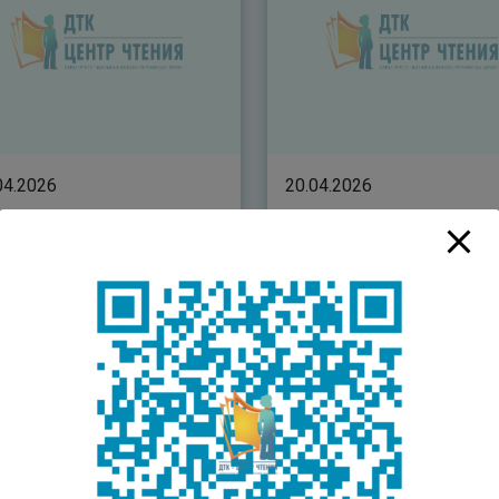
04.2026
20.04.2026
ьмин Владимир. Аяврина:
Коркина Камила. Пьерро.
ь северной девочки.
Руководитель Стручкова
оводитель Суранова
Сандаара Васильевна
на Сергеевна
Читать полностью
Читать полнос