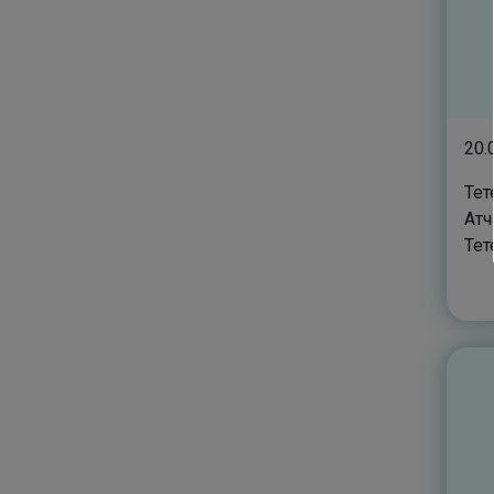
20.
Тет
Атч
Тетери
Ма