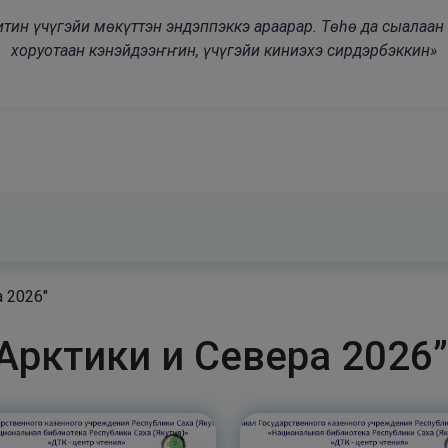
modal-check
дьитин үчүгэйи мөкүттэн эндэппэккэ араарар. Төһө да сыалаа
хоруотаан кэнэйдээҥҥин, үчүгэйи киниэхэ сирдэрбэккин»
 2026"
Арктики и Севера 2026”