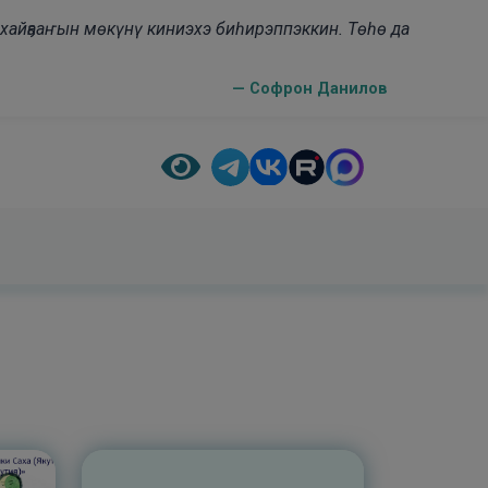
н хайҕааҥын мөкүнү киниэхэ биһирэппэккин. Төһө да
— Софрон Данилов