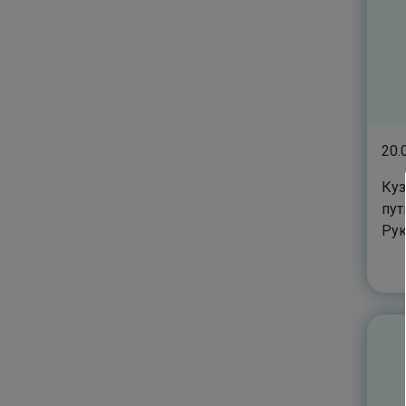
20.
Куз
пут
Рук
Ири