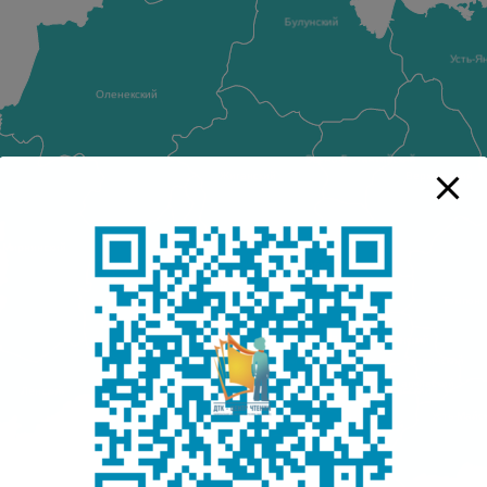
Булунский
Усть-Я
Оленекский
Эвено-Бытантайский
Жиганский
Верхоянский
Мирнинский
Вилюйский
Кобяйский
Нюрбинский
Верхневилюйский
Томпонс
Сунтарский
Намский
Усть-Алданский
Таттинский
Горный
ГО "г. Якутск"
Чурапчинский
Мегино-Кангаласский
Ленский
Хангаласский
Усть-Майс
Амгинский
Олекминский