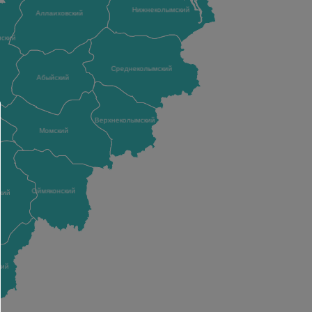
Нижнеколымский
Аллаиховский
нский
Среднеколымский
Абыйский
Верхнеколымский
Момский
Оймяконский
кий
кий