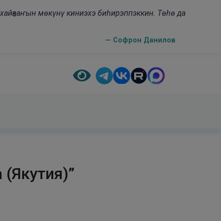
н хайҕааҥын мөкүнү киниэхэ биһирэппэккин. Төһө да
— Софрон Данилов
 (Якутия)”