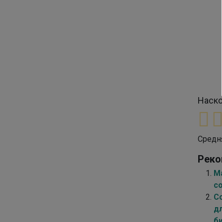
Наско
Средн
Реко
М
с
С
д
б