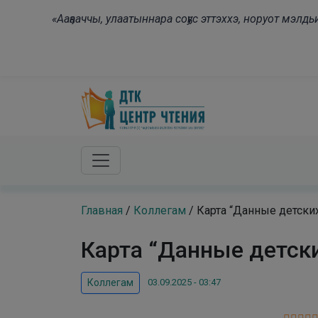
Skip to main content
«Ааҕааччы, улаатыннара соҕус эттэххэ, норуот мэл
Главная
/
Коллегам
/
Карта “Данные детских
Карта “Данные детски
03.09.2025 - 03:47
Коллегам