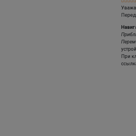
Уважа
Перед 
Навиг
Прибл
Переме
устрой
При кл
ссылка