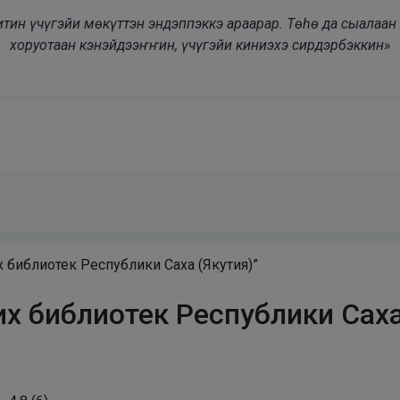
modal-check
дьитин үчүгэйи мөкүттэн эндэппэккэ араарар. Төһө да сыалаа
хоруотаан кэнэйдээҥҥин, үчүгэйи киниэхэ сирдэрбэккин»
 библиотек Республики Саха (Якутия)”
х библиотек Республики Саха