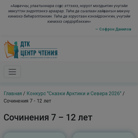
Skip to main content
modal-check
«Ааҕааччы, улаатыннара соҕус эттэххэ, норуот мэлдьитин үчүгэйи
мөкүттэн эндэппэккэ араарар. Төһө да сыалаан хайҕааҥын мөкүнү
киниэхэ биһирэппэккин. Төһө да хоруотаан кэнэйдээҥҥин, үчүгэйи
киниэхэ сирдэрбэккин»
— Софрон Данилов
Главная
/
Конкурс "Сказки Арктики и Севера 2026"
/
Сочинения 7 - 12 лет
Сочинения 7 – 12 лет