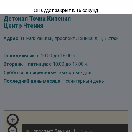
Он будет закрыт в
16
секунд
Детская Точка Кипения
Центр Чтения
Адрес:
IT Park Yakutsk, проспект Ленина, д. 1, 3 этаж
Понедельник:
с 10:00 до 18:00 ч.
Вторник – пятница:
с 10:00 до 17:00 ч.
Суббота, воскресенье:
выходные дни
Последний день месяца
– санитарный день