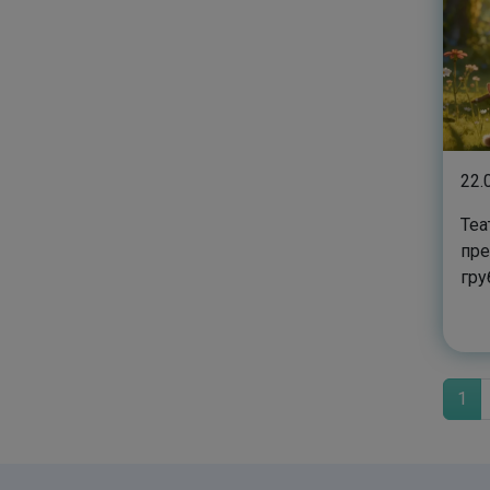
22.
Теа
пре
гру
Кы
1