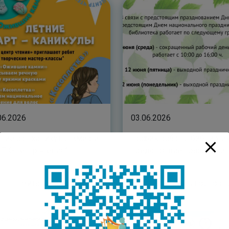
06.2026
03.06.2026
ние арт-каникулы вместе
График работы библиотек
ДТК-центр чтения”
предстоящие праздники
Читать полностью
Читать полнос