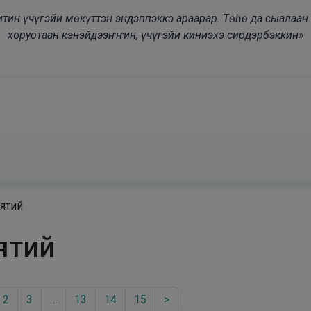
modal-check
дьитин үчүгэйи мөкүттэн эндэппэккэ араарар. Төһө да сыалаа
хоруотаан кэнэйдээҥҥин, үчүгэйи киниэхэ сирдэрбэккин»
ятий
ятий
2
3
…
13
14
15
>