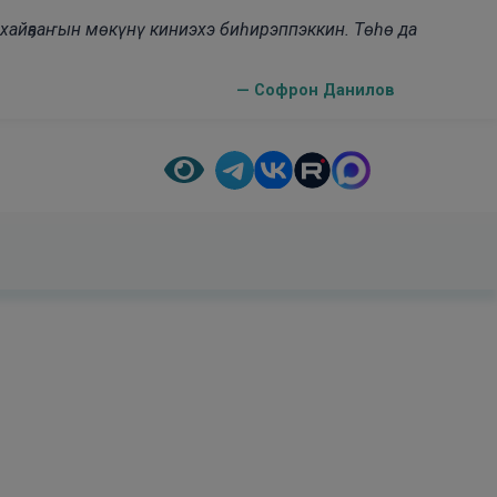
н хайҕааҥын мөкүнү киниэхэ биһирэппэккин. Төһө да
— Софрон Данилов