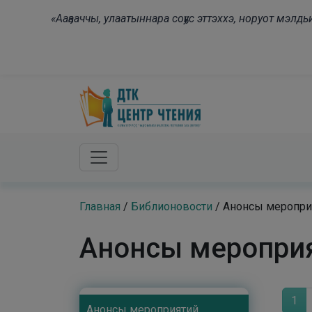
Skip to main content
«Ааҕааччы, улаатыннара соҕус эттэххэ, норуот мэл
Главная
/
Библионовости
/
Анонсы меропри
Анонсы меропри
1
Анонсы мероприятий