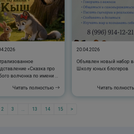
04.2026
20.04.2026
трализованное
Объявлен новый набор в
дставление «Сказка про
Школу юных блогеров
бого волчонка по имени –
ш»
Читать полностью
Читать полнос
2
3
…
13
14
15
>