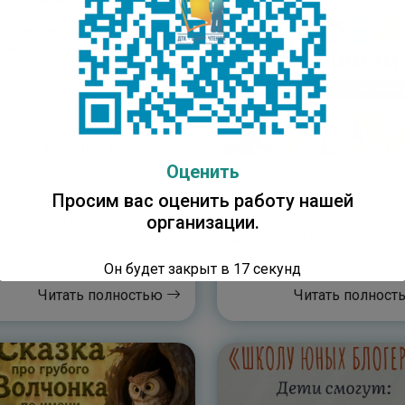
Оценить
06.2026
15.05.2026
Просим вас оценить работу нашей
ша мероприятий.
Республиканская акция
организации.
блиоИюнь
доброты “Коробка храбро
Он будет закрыт в
16
секунд
Читать полностью
Читать полнос