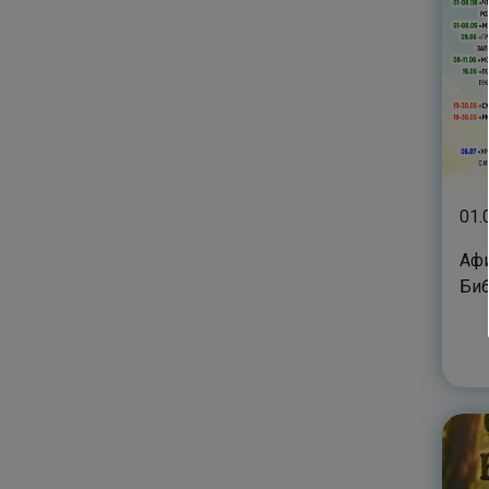
01.
Афи
Би