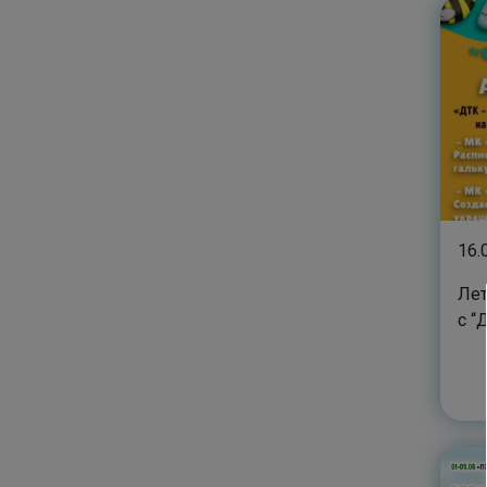
16.
Лет
с “