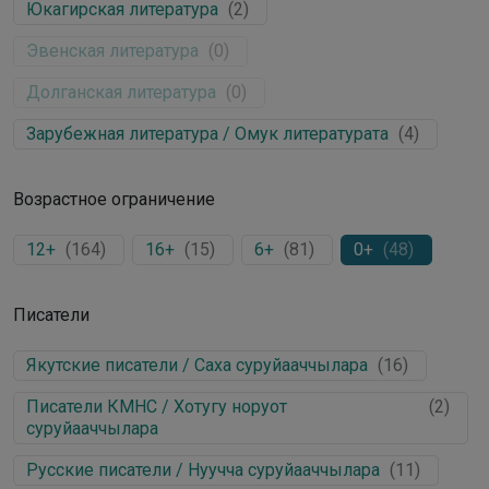
Юкагирская литература
(
2
)
Эвенская литература
(
0
)
Долганская литература
(
0
)
Зарубежная литература / Омук литературата
(
4
)
Возрастное ограничение
12+
(
164
)
16+
(
15
)
6+
(
81
)
0+
(
48
)
Писатели
Якутские писатели / Саха суруйааччылара
(
16
)
Писатели КМНС / Хотугу норуот
(
2
)
суруйааччылара
Русские писатели / Нуучча суруйааччылара
(
11
)