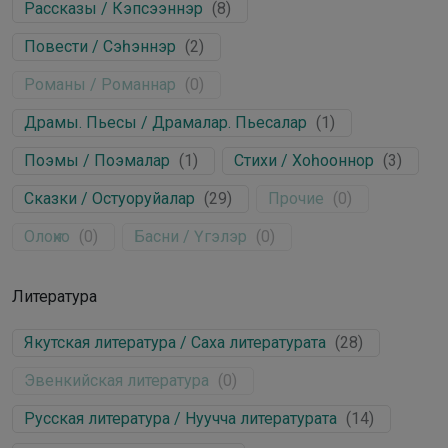
Рассказы / Кэпсээннэр
(
8
)
Повести / Сэһэннэр
(
2
)
Романы / Романнар
(
0
)
Драмы. Пьесы / Драмалар. Пьесалар
(
1
)
Поэмы / Поэмалар
(
1
)
Стихи / Хоһооннор
(
3
)
Сказки / Остуоруйалар
(
29
)
Прочие
(
0
)
Олоҥхо
(
0
)
Басни / Үгэлэр
(
0
)
Литература
Якутская литература / Саха литературата
(
28
)
Эвенкийская литература
(
0
)
Русская литература / Нуучча литературата
(
14
)