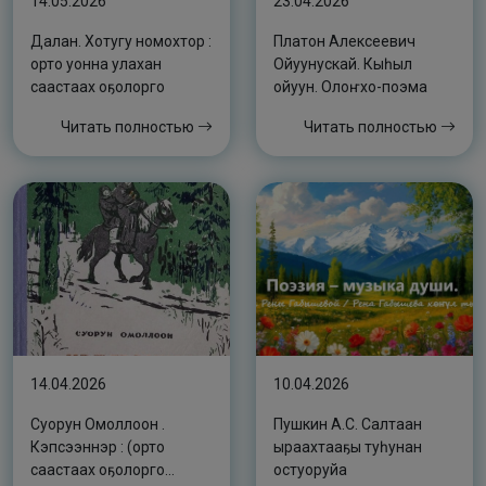
14.05.2026
23.04.2026
Далан. Хотугу номохтор :
Платон Алексеевич
орто уонна улахан
Ойуунускай. Кыһыл
саастаах оҕолорго
ойуун. Олоҥхо-поэма
Читать полностью
Читать полностью
14.04.2026
10.04.2026
Суорун Омоллоон .
Пушкин А.С. Салтаан
Кэпсээннэр : (орто
ыраахтааҕы туһунан
саастаах оҕолорго
остуоруйа