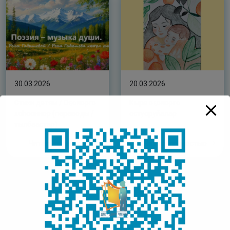
30.03.2026
20.03.2026
Стихи детям / Оҕолорго
Кыра оҕолорго
хоһооннор (переводы /
остуоруйалар
тылбаастар)
Читать полностью
Читать полностью