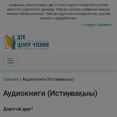
Skip to main content
modal-check
«Ааҕааччы, улаатыннара соҕус эттэххэ, норуот мэлдьитин үчүгэйи
мөкүттэн эндэппэккэ араарар. Төһө да сыалаан хайҕааҥын мөкүнү
киниэхэ биһирэппэккин. Төһө да хоруотаан кэнэйдээҥҥин, үчүгэйи
киниэхэ сирдэрбэккин»
— Софрон Данилов
Главная
/
Аудиокниги (Истиҥ, ааҕыы)
Аудиокниги (Истиҥ, ааҕыы)
Дорогой друг!