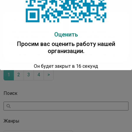
21.01.2026
08.12.2025
Короленко Владимир
Мамин-Сибиряк
Оценить
Галактионович. Сир
Дмитрий Наркисович.
Просим вас оценить работу нашей
аннын оҕолоро:
Кэпсээннэр.
(аудиосэһэн)
организации.
Читать полностью
Читать полностью
Он будет закрыт в
16
секунд
1
2
3
4
>
Поиск
Жанры