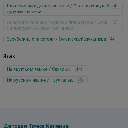
Якутские народные писатели / Саха норуодунай
(
4
)
суруйааччылара
Основоположники якутской литературы / Саха
(
0
)
литературатын төрүттээччилэр
Зарубежные писатели / Омук суруйааччылара
(
4
)
Язык
На якутском языке / Сахалыы
(
44
)
На русском языке / Нууччалыы
(
4
)
Детская Точка Кипения