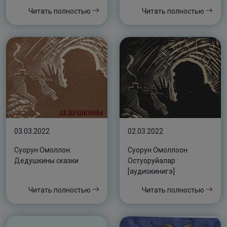
өрөспүүбүлүкэтээҕи
Читать полностью
Читать полностью
сахалыы ыстатыйаны
уонна уус-уран кэпсээни
суруйууга күрэс
түмүгүнэн таҥыллыбыт
хомуурунньук
03.03.2022
02.03.2022
Суорун Омоллон.
Суорун Омоллоон.
Дедушкины сказки
Остуоруйалар :
[аудиокинигэ]
Читать полностью
Читать полностью