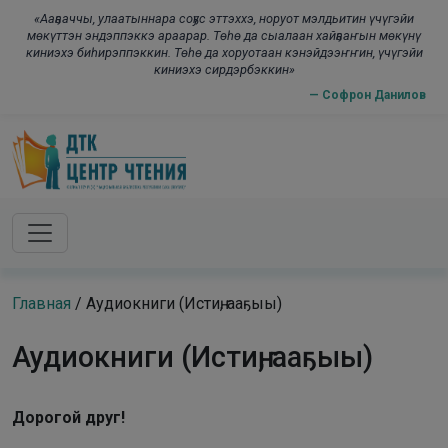
Skip to main content
modal-check
«Ааҕааччы, улаатыннара соҕус эттэххэ, норуот мэлдьитин үчүгэйи
мөкүттэн эндэппэккэ араарар. Төһө да сыалаан хайҕааҥын мөкүнү
киниэхэ биһирэппэккин. Төһө да хоруотаан кэнэйдээҥҥин, үчүгэйи
киниэхэ сирдэрбэккин»
— Софрон Данилов
Главная
/
Аудиокниги (Истиҥ, ааҕыы)
Аудиокниги (Истиҥ, ааҕыы)
Дорогой друг!