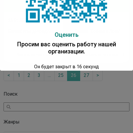
26.05.2021
26.05.2021
Билсибэтэх доҕордуулар
Сказка “Собака и Лось”
Оценить
Просим вас оценить работу нашей
организации.
Читать полностью
Читать полностью
Он будет закрыт в
16
секунд
<
1
2
3
…
25
26
27
>
Поиск
Жанры