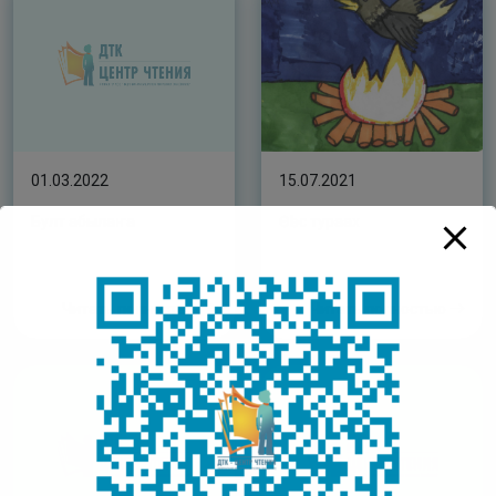
01.03.2022
15.07.2021
Булт абылаҥа
Өһөс тураах
Читать полностью
Читать полностью