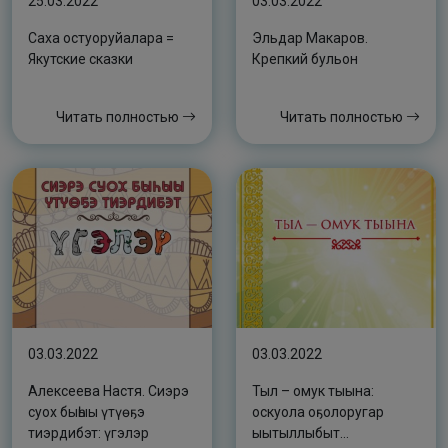
25.03.2022
03.03.2022
Саха остуоруйалара =
Эльдар Макаров.
Якутские сказки
Крепкий бульон
Читать полностью
Читать полностью
03.03.2022
03.03.2022
Алексеева Настя. Сиэрэ
Тыл – омук тыына:
суох быһыы үтүөҕэ
оскуола оҕолоругар
тиэрдибэт: үгэлэр
ыытыллыбыт