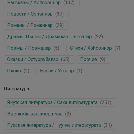
Рассказы / Кэпсээннэр
(
137
)
Повести / Сэһэннэр
(
37
)
Романы / Романнар
(
29
)
Драмы. Пьесы / Драмалар. Пьесалар
(
22
)
Поэмы / Поэмалар
(
5
)
Стихи / Хоһооннор
(
7
)
Сказки / Остуоруйалар
(
65
)
Прочие
(
9
)
Олоҥхо
(
2
)
Басни / Үгэлэр
(
1
)
Литература
Якутская литература / Саха литературата
(
251
)
Эвенкийская литература
(
2
)
Русская литература / Нуучча литературата
(
31
)