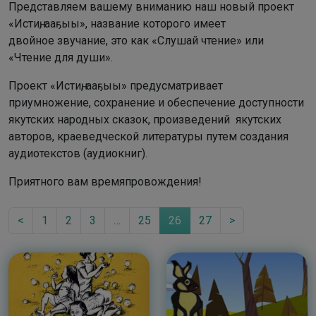
Представляем вашему вниманию наш новый проект
«Истиҥ, ааҕыы», название которого имеет
двойное звучание, это как «Слушай чтение» или
«Чтение для души».
Проект «Истиҥ, ааҕыы» предусматривает
приумножение, сохранение и обеспечение доступности
якутских народных сказок, произведений якутских
авторов, краеведческой литературы путем создания
аудиотекстов (аудиокниг).
Приятного вам времяпровождения!
<
1
2
3
…
25
26
27
>