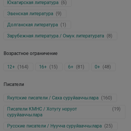
Юкагирская литература
(
6
)
Эвенская литература
(
9
)
Долганская литература
(
1
)
Зарубежная литература / Омук литературата
(
8
)
Возрастное ограничение
12+
(
164
)
16+
(
15
)
6+
(
81
)
0+
(
48
)
Писатели
Якутские писатели / Саха суруйааччылара
(
160
)
Писатели КМНС / Хотугу норуот
(
19
)
суруйааччылара
Русские писатели / Нуучча суруйааччылара
(
25
)