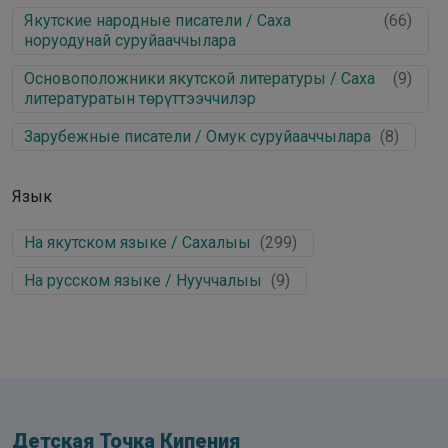
Якутские народные писатели / Саха
(
66
)
норуодунай суруйааччылара
Основоположники якутской литературы / Саха
(
9
)
литературатын төрүттээччилэр
Зарубежные писатели / Омук суруйааччылара
(
8
)
Язык
На якутском языке / Сахалыы
(
299
)
На русском языке / Нууччалыы
(
9
)
Детская Точка Кипения