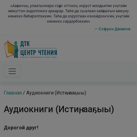
Skip to main content
modal-check
«Ааҕааччы, улаатыннара соҕус эттэххэ, норуот мэлдьитин үчүгэйи
мөкүттэн эндэппэккэ араарар. Төһө да сыалаан хайҕааҥын мөкүнү
киниэхэ биһирэппэккин. Төһө да хоруотаан кэнэйдээҥҥин, үчүгэйи
киниэхэ сирдэрбэккин»
— Софрон Данилов
Главная
/
Аудиокниги (Истиҥ, ааҕыы)
Аудиокниги (Истиҥ, ааҕыы)
Дорогой друг!