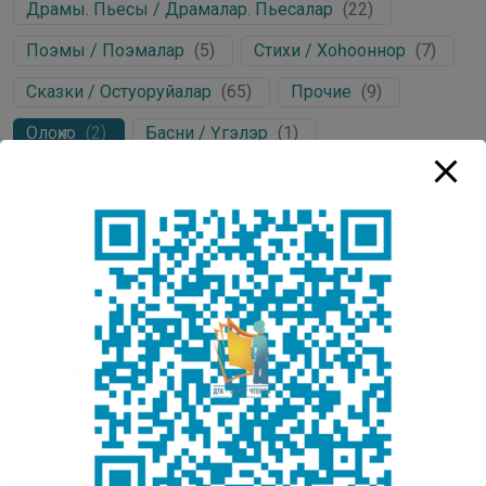
Драмы. Пьесы / Драмалар. Пьесалар
(
22
)
Поэмы / Поэмалар
(
5
)
Стихи / Хоһооннор
(
7
)
Сказки / Остуоруйалар
(
65
)
Прочие
(
9
)
Олоҥхо
(
2
)
Басни / Үгэлэр
(
1
)
Литература
Якутская литература / Саха литературата
(
2
)
Эвенкийская литература
(
0
)
Русская литература / Нуучча литературата
(
0
)
Юкагирская литература
(
0
)
Эвенская литература
(
0
)
Долганская литература
(
0
)