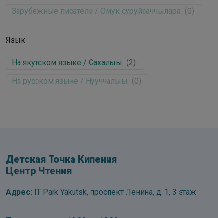
Зарубежные писатели / Омук суруйааччылара
(
0
)
Язык
На якутском языке / Сахалыы
(
2
)
На русском языке / Нууччалыы
(
0
)
Детская Точка Кипения
Центр Чтения
Адрес:
IT Park Yakutsk, проспект Ленина, д. 1, 3 этаж