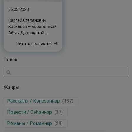
06.03.2023
Сергей Степанович
Васильев – Борогонскай.
Айыы Дьураҕастай :
[аудиоолоҥхо]
Читать полностью
Поиск
Жанры
Рассказы / Кэпсээннэр
(
137
)
Повести / Сэһэннэр
(
37
)
Романы / Романнар
(
29
)