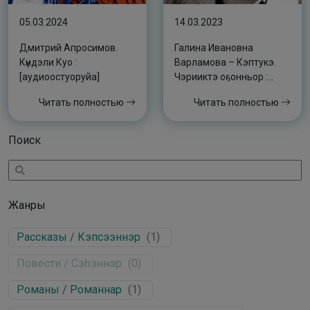
05.03.2024
14.03.2023
Дмитрий Апросимов.
Галина Ивановна
Күндэли Куо :
Варламова – Кэптукэ.
[аудиоостуоруйа]
Чэрииктэ оҕонньор :
[аудиокэпсээн]
Читать полностью
Читать полностью
Поиск
Жанры
Рассказы / Кэпсээннэр
(
1
)
Повести / Сэһэннэр
(
0
)
Романы / Романнар
(
1
)