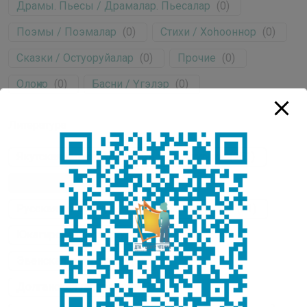
Драмы. Пьесы / Драмалар. Пьесалар
(
0
)
Поэмы / Поэмалар
(
0
)
Стихи / Хоһооннор
(
0
)
Сказки / Остуоруйалар
(
0
)
Прочие
(
0
)
Олоҥхо
(
0
)
Басни / Үгэлэр
(
0
)
Литература
Якутская литература / Саха литературата
(
251
)
Эвенкийская литература
(
2
)
Русская литература / Нуучча литературата
(
31
)
Юкагирская литература
(
6
)
Эвенская литература
(
9
)
Долганская литература
(
1
)