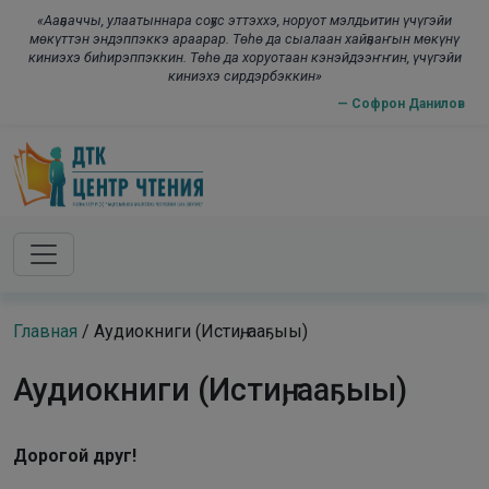
Skip to main content
modal-check
«Ааҕааччы, улаатыннара соҕус эттэххэ, норуот мэлдьитин үчүгэйи
мөкүттэн эндэппэккэ араарар. Төһө да сыалаан хайҕааҥын мөкүнү
киниэхэ биһирэппэккин. Төһө да хоруотаан кэнэйдээҥҥин, үчүгэйи
киниэхэ сирдэрбэккин»
— Софрон Данилов
Главная
/
Аудиокниги (Истиҥ, ааҕыы)
Аудиокниги (Истиҥ, ааҕыы)
Дорогой друг!