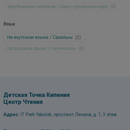
Зарубежные писатели / Омук суруйааччылара
(
0
)
Язык
На якутском языке / Сахалыы
(
2
)
На русском языке / Нууччалыы
(
0
)
Детская Точка Кипения
Центр Чтения
Адрес:
IT Park Yakutsk, проспект Ленина, д. 1, 3 этаж