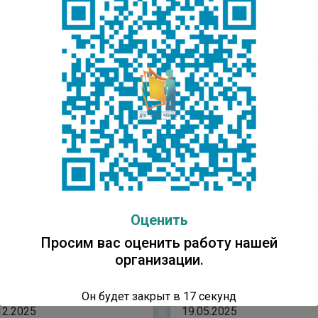
03.2026
21.01.2026
хи детям / Оҕолорго
Короленко Владимир
ооннор (переводы /
Галактионович. Сир анны
баастар)
оҕолоро: (аудиосэһэн)
Читать полностью
Читать полнос
Оценить
Просим вас оценить работу нашей
организации.
Он будет закрыт в
16
секунд
12.2025
19.05.2025