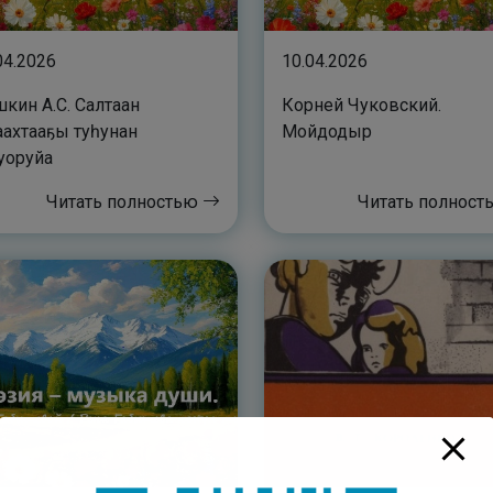
04.2026
10.04.2026
кин А.С. Салтаан
Корней Чуковский.
ахтааҕы туһунан
Мойдодыр
уоруйа
Читать полностью
Читать полнос