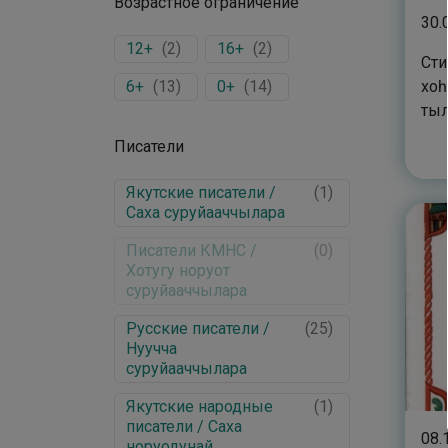
Возрастное ограничение
30.
12+
(
2
)
16+
(
2
)
Сти
6+
(
13
)
0+
(
14
)
хоһ
тыл
Писатели
Якутские писатели /
(
1
)
Саха суруйааччылара
Писатели КМНС /
(
0
)
Хотугу норуот
суруйааччылара
Русские писатели /
(
25
)
Нуучча
суруйааччылара
Якутские народные
(
1
)
писатели / Саха
08.
норуодунай