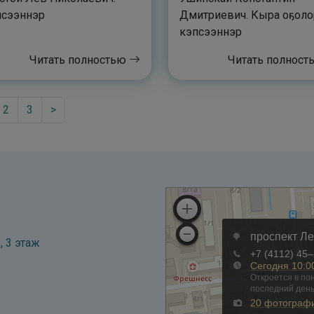
псээннэр
Дмитриевич. Кыра оҕоло
кэпсээннэр
Читать полностью
Читать полнос
2
3
>
, 3 этаж