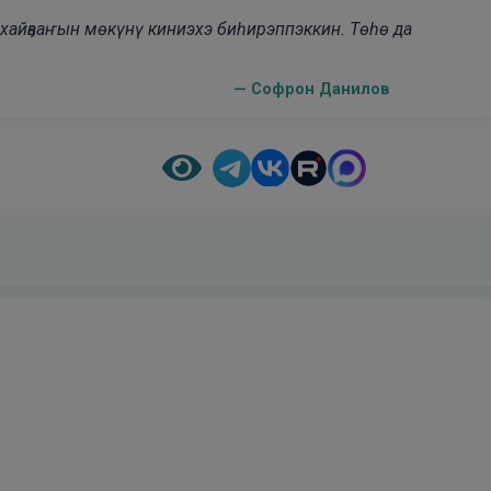
н хайҕааҥын мөкүнү киниэхэ биһирэппэккин. Төһө да
— Софрон Данилов