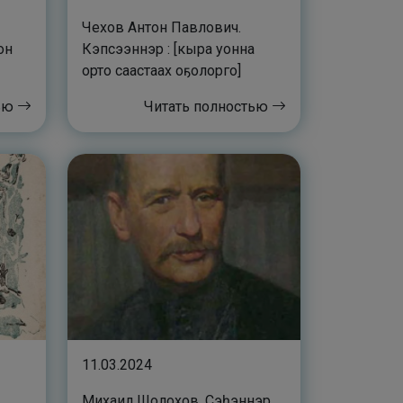
Чехов Антон Павлович.
он
Кэпсээннэр : [кыра уонна
орто саастаах оҕолорго]
тью
Читать полностью
11.03.2024
Михаил Шолохов. Сэһэннэр