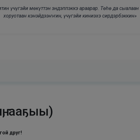
modal-check
дьитин үчүгэйи мөкүттэн эндэппэккэ араарар. Төһө да сыалаа
хоруотаан кэнэйдээҥҥин, үчүгэйи киниэхэ сирдэрбэккин»
ҥ, ааҕыы)
гой друг!