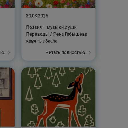
30.03.2026
Поэзия – музыки души.
Переводы / Рена Габышева
көҥүл тылбааһа
тью
Читать полностью