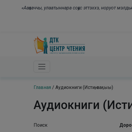
Skip to main content
«Ааҕааччы, улаатыннара соҕус эттэххэ, норуот мэл
Главная
/
Аудиокниги (Истиҥ, ааҕыы)
Аудиокниги (Исти
Поиск
Доро