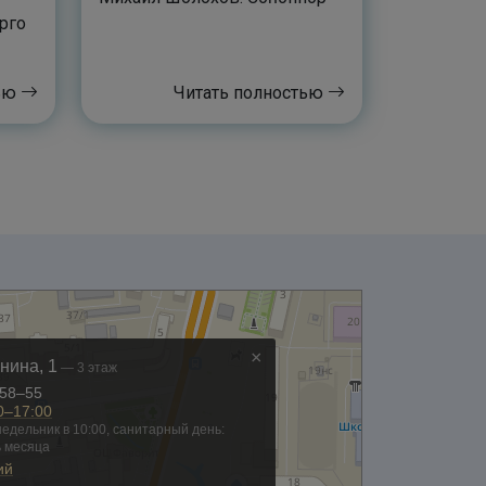
рго
тью
Читать полностью