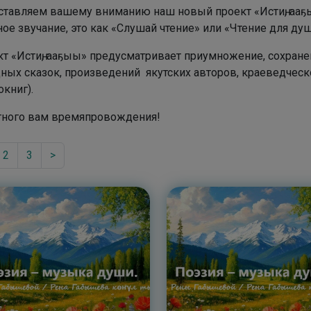
тавляем вашему вниманию наш новый проект «Истиҥ, ааҕы
ое звучание, это как «Слушай чтение» или «Чтение для душ
т «Истиҥ, ааҕыы» предусматривает приумножение, сохране
ных сказок, произведений якутских авторов, краеведческ
окниг).
тного вам времяпровождения!
2
3
>