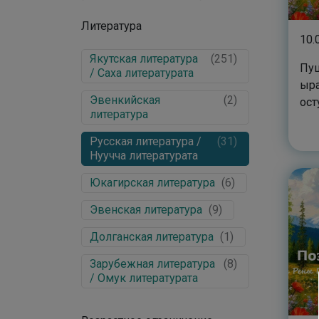
Басни / Үгэлэр
(
0
)
Литература
10.
Якутская литература
(
251
)
Пуш
/ Саха литературата
ыра
Эвенкийская
(
2
)
ост
литература
Русская литература /
(
31
)
Нуучча литературата
Юкагирская литература
(
6
)
Эвенская литература
(
9
)
Долганская литература
(
1
)
Зарубежная литература
(
8
)
/ Омук литературата