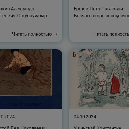
шкин Александр
Ершов Петр Павлович.
геевич. Остуоруйалар
Бөкчөгөркөөн соноҕосчо
Читать полностью
Читать полнос
10.2024
04.10.2024
стой Лев Николаевич.
Ушинскай Константин