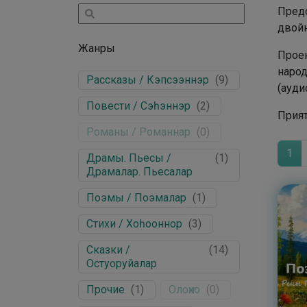
Предс
двойн
Жанры
Проек
народ
Рассказы / Кэпсээннэр
(
9
)
(ауди
Повести / Сэһэннэр
(
2
)
Прия
Романы / Романнар
(
0
)
1
Драмы. Пьесы /
(
1
)
Драмалар. Пьесалар
Поэмы / Поэмалар
(
1
)
Стихи / Хоһооннор
(
3
)
Сказки /
(
14
)
Остуоруйалар
Прочие
(
1
)
Олоҥхо
(
0
)