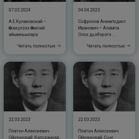
07.03.2024
04.04.2023
А.Е.Кулаковскай –
Софронов Анемподист
Өксөкүлээх Өлөксөй
Иванович – Алампа.
айымньылара
Олох дьэбэрэтэ :
[аудиопьеса]
Читать полностью
Читать полностью
22.03.2023
22.03.2023
Платон Алексеевич
Платон Алексеевич
Ойуунускай. Кэпсээннэр
Ойуунускай. Сүүс