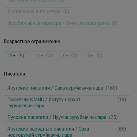
Долганская литература
(
0
)
Зарубежная литература / Омук литературата
(
0
)
Возрастное ограничение
12+
(
9
)
16+
(
0
)
6+
(
0
)
0+
(
0
)
Писатели
Якутские писатели / Саха суруйааччылара
(
160
)
Писатели КМНС / Хотугу норуот
(
19
)
суруйааччылара
Русские писатели / Нуучча суруйааччылара
(
25
)
Якутские народные писатели / Саха
(
66
)
норуодунай суруйааччылара