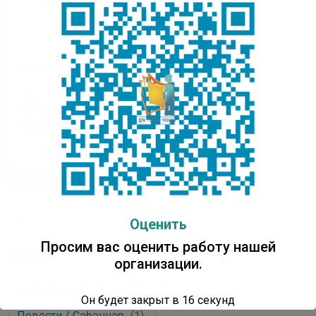
02.03.2023
Неустроев Николай
Денисович
айымньылара
Читать полностью
Поиск
Оценить
Просим вас оценить работу нашей
Жанры
организации.
Рассказы / Кэпсээннэр
(
5
)
Он будет закрыт в
16
секунд
Повести / Сэһэннэр
(
1
)