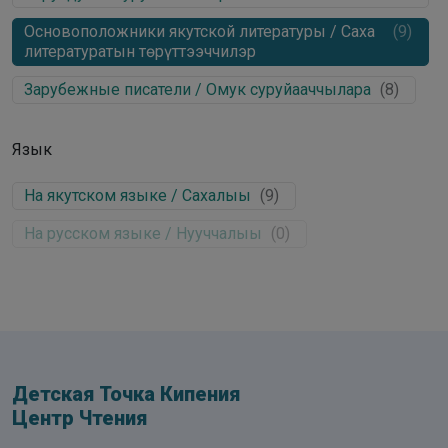
Основоположники якутской литературы / Саха
(
9
)
литературатын төрүттээччилэр
Зарубежные писатели / Омук суруйааччылара
(
8
)
Язык
На якутском языке / Сахалыы
(
9
)
На русском языке / Нууччалыы
(
0
)
Детская Точка Кипения
Центр Чтения