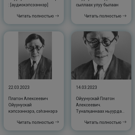
: [аудиокэпсээннэр]
сыллаах улуу былаан
Читать полностью
Читать полностью
22.03.2023
14.03.2023
Платон Алексеевич
Ойуунускай Платон
Ойуунускай
Алексеевич.
кэпсээннэрэ, сэһэннэрэ
Туналҕаннаах ньуурдаах
Туйаарыма Куо :
Читать полностью
Читать полностью
[аудиоолоҥхо]