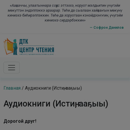
Skip to main content
modal-check
«Ааҕааччы, улаатыннара соҕус эттэххэ, норуот мэлдьитин үчүгэйи
мөкүттэн эндэппэккэ араарар. Төһө да сыалаан хайҕааҥын мөкүнү
киниэхэ биһирэппэккин. Төһө да хоруотаан кэнэйдээҥҥин, үчүгэйи
киниэхэ сирдэрбэккин»
— Софрон Данилов
Главная
/
Аудиокниги (Истиҥ, ааҕыы)
Аудиокниги (Истиҥ, ааҕыы)
Дорогой друг!