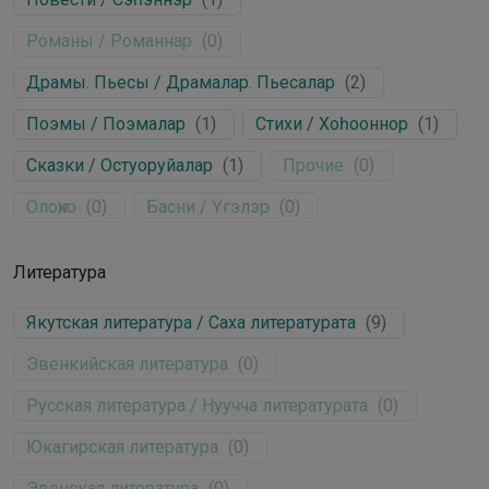
Романы / Романнар
(
0
)
Драмы. Пьесы / Драмалар. Пьесалар
(
2
)
Поэмы / Поэмалар
(
1
)
Стихи / Хоһооннор
(
1
)
Сказки / Остуоруйалар
(
1
)
Прочие
(
0
)
Олоҥхо
(
0
)
Басни / Үгэлэр
(
0
)
Литература
Якутская литература / Саха литературата
(
9
)
Эвенкийская литература
(
0
)
Русская литература / Нуучча литературата
(
0
)
Юкагирская литература
(
0
)
Эвенская литература
(
0
)