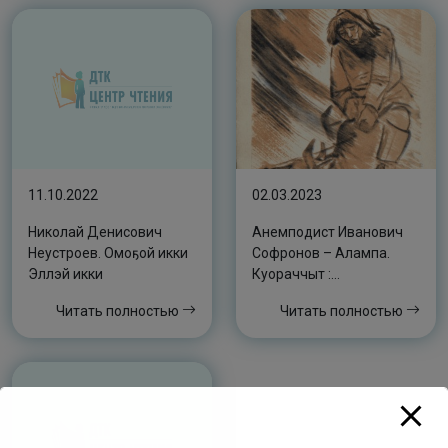
11.10.2022
02.03.2023
Николай Денисович
Анемподист Иванович
Неустроев. Омоҕой икки
Софронов – Алампа.
Эллэй икки
Куораччыт :
[аудиокэпсээн]
Читать полностью
Читать полностью