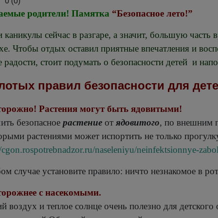
0
(
0
)
аемые родители!
Памятка
“Безопасное лето!”
и каникулы сейчас в разгаре, а значит, большую часть 
хе. Чтобы отдых оставил приятные впечатления и восп
е радости, стоит подумать о безопасности детей и нап
олотых правил безопасности для дет
торожно! Растения могут быть ядовитыми!
ить безопасное
растение
от
ядовитого
, по внешним 
орыми растениями может испортить не только прогулку
//cgon.rospotrebnadzor.ru/naseleniyu/neinfektsionnye-zabol
ом случае установите правило: ничто незнакомое в рот
торожнее с насекомыми.
й воздух и теплое солнце очень полезно для детского