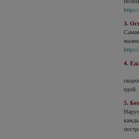
полон
https:
3. Ос
Самая
мален
https:
4.
скоро
едой.
5. Бе
Наруш
кажды
постр