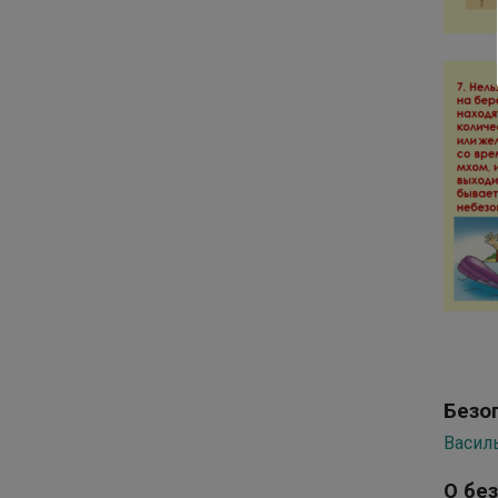
Безо
Васил
О бе