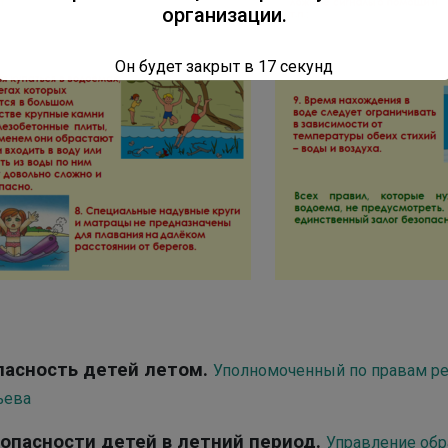
организации.
Он будет закрыт в
16
секунд
пасность детей летом.
Уполномоченный по правам реб
ьева
зопасности детей в летний период.
Управление обр