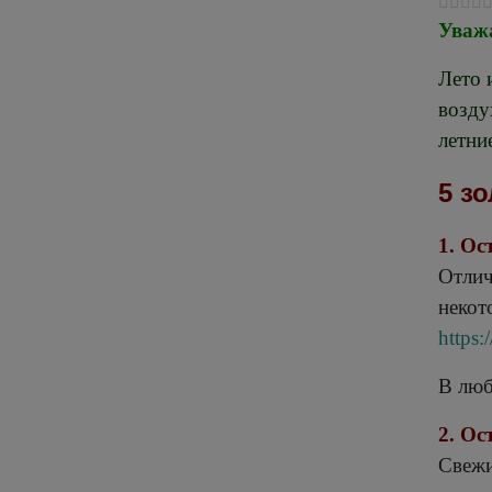
Уваж
Лето 
возду
летни
5 з
1. Ос
Отлич
некот
https:
В люб
2. Ос
Свежи