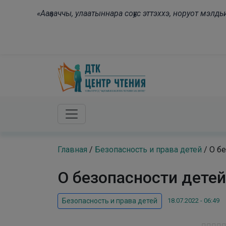
Skip to main content
«Ааҕааччы, улаатыннара соҕус эттэххэ, норуот мэл
Главная
/
Безопасность и права детей
/
О бе
О безопасности детей
18.07.2022 - 06:49
Безопасность и права детей