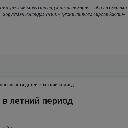
modal-check
дьитин үчүгэйи мөкүттэн эндэппэккэ араарар. Төһө да сыалаа
хоруотаан кэнэйдээҥҥин, үчүгэйи киниэхэ сирдэрбэккин»
зопасности детей в летний период
 в летний период