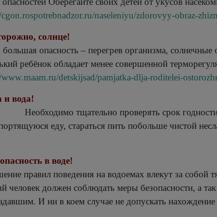
 опасностей Оберегайте своих детей от укусов насекомы
//cgon.rospotrebnadzor.ru/naseleniyu/zdorovyy-obraz-zhi
торожно, солнце!
 большая опасность – перегрев организма, солнечные 
ький ребёнок обладает менее совершенной терморегуля
//www.maam.ru/detskijsad/pamjatka-dlja-roditelei-ostorozh
Еда и 
Необходимо тщательно проверять срок годности
портящуюся еду, стараться пить побольше чистой несл
зопасность в воде!
ение правил поведения на водоемах влекут за собой 
й человек должен соблюдать меры безопасности, а та
адавшим. И ни в коем случае не допускать нахождение