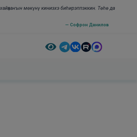
н хайҕааҥын мөкүнү киниэхэ биһирэппэккин. Төһө да
— Софрон Данилов