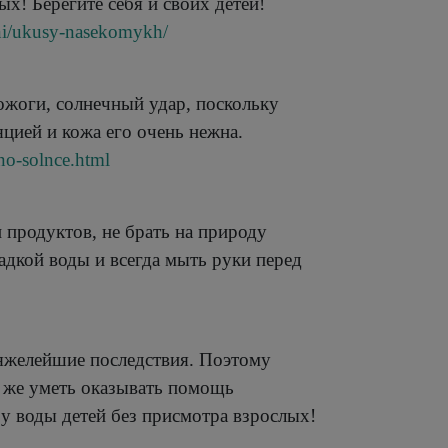
х! Берегите себя и своих детей!
zni/ukusy-nasekomykh/
ожоги, солнечный удар, поскольку
цией и кожа его очень нежна.
no-solnce.html
вода!
 продуктов, не брать на природу
адкой воды и всегда мыть руки перед
тяжелейшие последствия. Поэтому
к же уметь оказывать помощь
 у воды детей без присмотра взрослых!