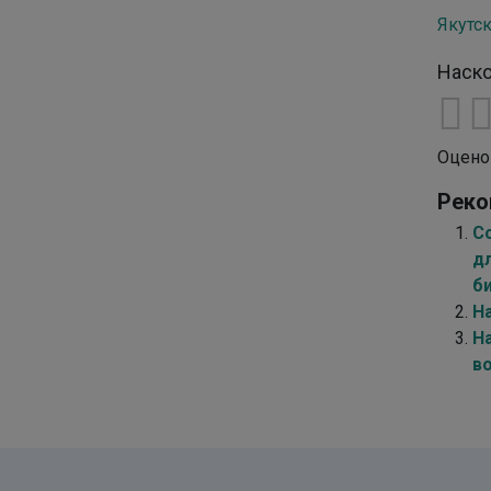
Якутск
Наско
Оцено
Реко
С
д
б
Н
Н
в