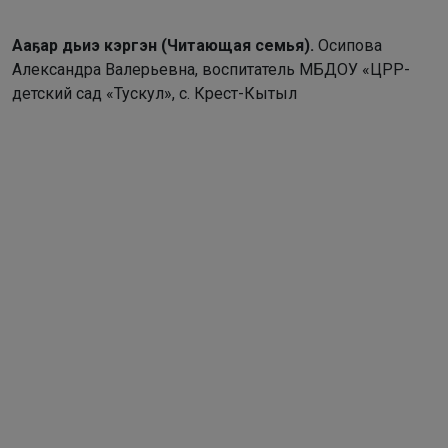
Ааҕар дьиэ кэргэн (Читающая семья).
Осипова
Александра Валерьевна, воспитатель МБДОУ «ЦРР-
детский сад «Тускул», с. Крест-Кытыл