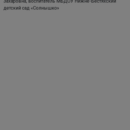
Захаровна, воспитатель МБДОУ Нижне-Бестяхский
детский сад «Солнышко»