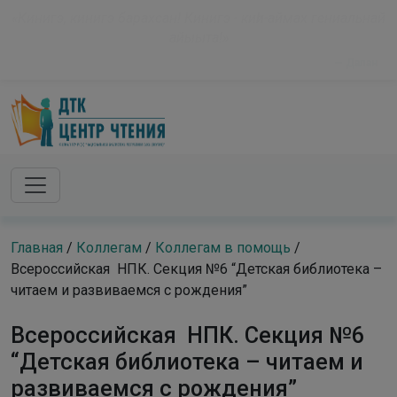
Skip to main content
modal-check
«Кинигэ, кинигэ барахсан! Кинигэ - киһи-аймах гениальнай
айыыта!»
— Далан
Главная
/
Коллегам
/
Коллегам в помощь
/
Всероссийская НПК. Секция №6 “Детская библиотека –
читаем и развиваемся с рождения”
Всероссийская НПК. Секция №6
“Детская библиотека – читаем и
развиваемся с рождения”