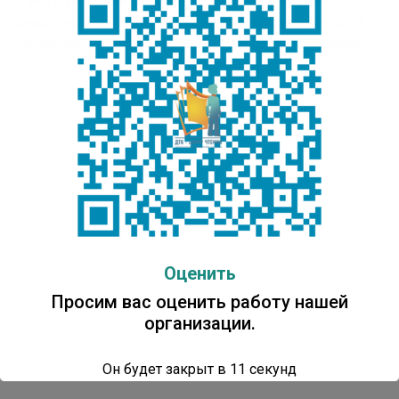
«Төрөөбүт тыл биһигэ» киин. «Библио-каникулы».
Эверстова Ольга Гаврильевна, заведующая детской
библиотекой МБУ «Чурапчинская МЦБС», с. Чурапча
Оценить
Просим вас оценить работу нашей
организации.
Он будет закрыт в
10
секунд