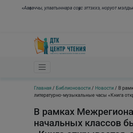
Skip to main content
«Ааҕааччы, улаатыннара соҕус эттэххэ, норуот мэл
Главная
/
Библионовости
/
Новости
/
В рам
литературно-музыкальные часы «Книга отк
В рамках Межрегиона
начальных классов б