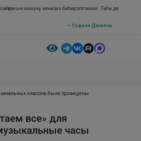
н хайҕааҥын мөкүнү киниэхэ биһирэппэккин. Төһө да
— Софрон Данилов
я начальных классов были проведены
таем все» для
-музыкальные часы