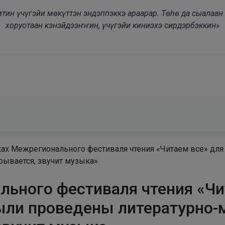
modal-check
дьитин үчүгэйи мөкүттэн эндэппэккэ араарар. Төһө да сыалаа
хоруотаан кэнэйдээҥҥин, үчүгэйи киниэхэ сирдэрбэккин»
ках Межрегионального фестиваля чтения «Читаем все» дл
рывается, звучит музыка»
льного фестиваля чтения «Чи
ыли проведены литературно