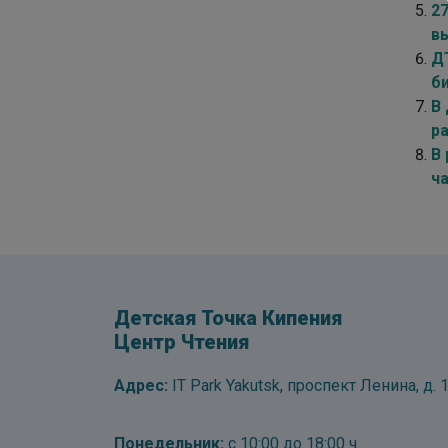
2
в
Д
б
В
р
В
ч
Детская Точка Кипения
Центр Чтения
Адрес:
IT Park Yakutsk, проспект Ленина, д. 1
Понедельник:
с 10:00 до 18:00 ч.