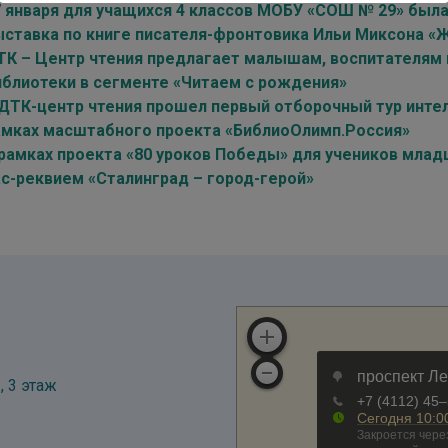
7 января для учащихся 4 классов МОБУ «СОШ № 29» был
ыставка по книге писателя-фронтовика Ильи Миксона «
ТК – Центр чтения предлагает малышам, воспитателям 
иблиотеки в сегменте «Читаем с рождения»
 ДТК-центр чтения прошел первый отборочный тур интел
амках масштабного проекта «БиблиоОлимп.Россия»
 рамках проекта «80 уроков Победы» для учеников мла
ас-реквием «Сталинград – город-герой»
, 3 этаж