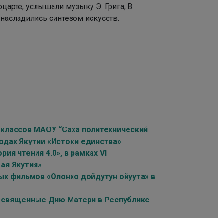
царте, услышали музыку Э. Грига, В.
насладились синтезом искусств.
х классов МАОУ “Саха политехнический
одах Якутии «Истоки единства»
я чтения 4.0», в рамках VI
ая Якутия»
х фильмов «Олонхо дойдутун ойуута» в
посвященные Дню Матери в Республике