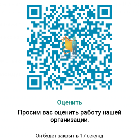
тельными книгами, узнали о великом композиторе В. А. Мо
та, тем самым немного отвлеклись от школьных занятий и 
в мероприятиях приняли участие 155 детей.
лько вам понравилась публикация?
яя оценка
5
/ 5. Количество оценок:
1
мендуем:
рамках Года культуры и проекта «Шаг к пятерке», для 4
ицей” был проведен познавательный час о коренных нар
спубликанский семейный читательский турнир «Территори
Оценить
еспубликанского фестиваля «Читающая семья – читающ
Просим вас оценить работу нашей
ткрытый заочный республиканский конкурс анимационны
организации.
амках детского фестиваля «Путешествие в мир олонхо»
 Якутске прошли тематические часы и мастер-классы, 
ха (Якутия)
Он будет закрыт в
16
секунд