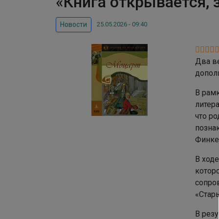
«Книга открывается, 
25.05.2026 - 09:40
Новости
Два в
допол
В рам
литер
что ро
познак
Финке
В ход
котор
сопро
«Стар
В рез