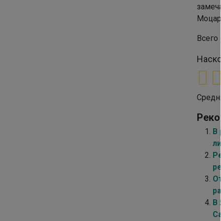
замеча
Моцар
Всего 
Наско
Средн
Реко
В 
л
Ре
р
О
р
В
Са