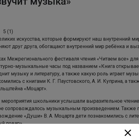
звучит музыка»
5
(
1
)
еликих искусства, которые формируют наш внутренний мир,
няют друг друга, обогащают внутренний мир ребёнка и в
ках Межрегионального фестиваля чтения «Читаем все» дл
атурно-музыкальные часы под названием «Книга открываетс
днит музыку и литературу, а также какую роль играет муз
омились с книгами К. Г. Паустовского, А. И. Куприна, а та
льштейна «Моцарт».
е мероприятия школьники услышали выразительное чтение 
ое сопровождалось музыкальным произведением. Также п
вождение «Души» В. А. Моцарта дети познакомились с лит
ый повар».
ультате проведённых мероприятий дети получили огромное