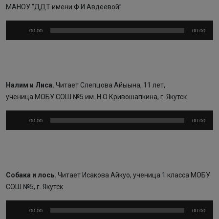
МАНОУ “ДДТ имени Ф.И.Авдеевой”
Аудиоплеер
00:00
00:00
Налим и Лиса.
Читает
Слепцова
Айыына, 11 лет,
ученица МОБУ СОШ №5 им. Н.О.Кривошапкина, г. Якутск
Аудиоплеер
00:00
00:00
Собака и лось.
Читает Исакова Айкуо, ученица 1 класса МОБУ
СОШ №5, г. Якутск
Аудиоплеер
00:00
00:00