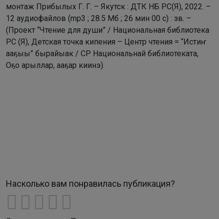
монтаж Прибылых Г. Г. – Якутск : ДТК НБ РС(Я), 2022. –
12 аудиофайлов (mp3 ; 28.5 Мб ; 26 мин 00 с) : зв. –
(Проект “Чтение для души” / Национальная библиотека
РС (Я), Детская точка кипения – Центр чтения = “Истиҥ
ааҕыы” бырайыак / СР Национальнай библиотеката,
Оҕо арыллар, ааҕар киинэ).
Насколько вам понравилась публикация?