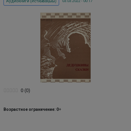
03.03.2022 - 00:17
Аудиокниги (Истиҥ, ааҕыы)
0
(
0
)
Возрастное ограничение: 0
+