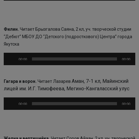
Филин.
Читает
Брызгалова Саяна, 2 кл, уч. творческой студии
“Дебют” МБОУ ДО “Детского (подросткового) Центра” города
Якутска
Аудиоплеер
00:00
00:00
Аман, 7-1 кл, Майинский
Гагара и ворон.
Читает
Лазарев
лицей им. И.Г. Тимофеева, Мегино-Кангаласский улус
Аудиоплеер
00:00
00:00
Желна и вертишейка.
Читает Соров Айаан, 2 кл, уч. творческой