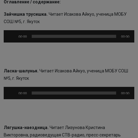
Оглавление / содержание:
Зайчишка трусишка.
Читает
Исакова Айкуо, ученица МОБУ
СОШ №5, г. Якутск
Аудиоплеер
00:00
00:00
Ласка-шалунья.
Читает
Исакова Айкуо, ученица МОБУ СОШ
№5, г. Якутск
Аудиоплеер
00:00
00:00
Лягушка-наездница.
Читает
Лизунова
Кристина
Викторовна, радиоведущая СТВ-радио, пресс-секретарь