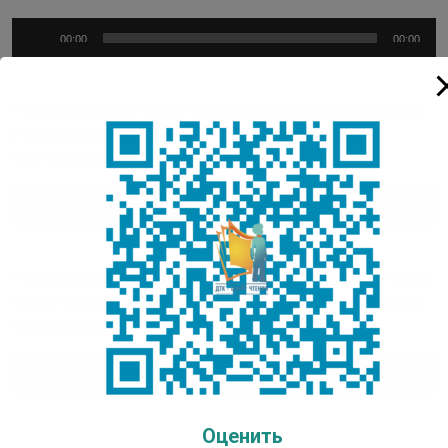
Аудиоплеер
00:00
00:00
Чудовище и дети.
Читает Пирожкова Екатерина Николаевна,
учитель начальных классов МАНОУ «Дворец детского
творчества имени Ф.И.Авдеевой»
Аудиоплеер
00:00
00:00
Чудо камешек.
Читает Брызгалова Саяна, 2 кл, уч. творческой
студии “Дебют” МБОУ ДО “Детского (подросткового) Центра”
города Якутска
Аудиоплеер
00:00
00:00
Оценить