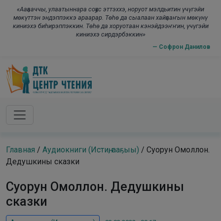
Skip to main content
modal-check
«Ааҕааччы, улаатыннара соҕус эттэххэ, норуот мэлдьитин үчүгэйи
мөкүттэн эндэппэккэ араарар. Төһө да сыалаан хайҕааҥын мөкүнү
киниэхэ биһирэппэккин. Төһө да хоруотаан кэнэйдээҥҥин, үчүгэйи
киниэхэ сирдэрбэккин»
— Софрон Данилов
Главная
/
Аудиокниги (Истиҥ, ааҕыы)
/
Суорун Омоллон.
Дедушкины сказки
Суорун Омоллон. Дедушкины
сказки