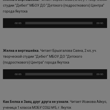
студии “Дебют” МБОУ ДО “Детского (подросткового) Центра”
города Якутска
Аудиоплеер
00:00
00:00
Желна и вертишейка.
Читает Брызгалова Саяна, 2 кл, уч.
творческой студии “Дебют” МБОУ ДО “Детского
(подросткового) Центра” города Якутска
Аудиоплеер
00:00
00:00
Как Белка и Заяц друг друга не узнали.
Читает Исакова Айкуо,
ученица 1 класса МОБУ СОШ №5, г. Якутск