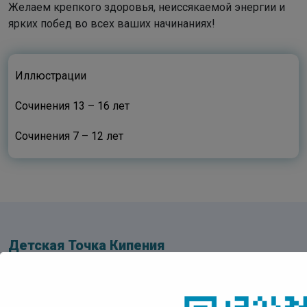
Желаем крепкого здоровья, неиссякаемой энергии и
ярких побед во всех ваших начинаниях!
Иллюстрации
Сочинения 13 – 16 лет
Сочинения 7 – 12 лет
Детская Точка Кипения
Центр Чтения
Адрес:
IT Park Yakutsk, проспект Ленина, д. 1, 3 этаж