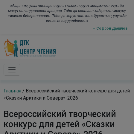
Skip to main content
modal
«Ааҕааччы, улаатыннара соҕус эттэххэ, норуот мэлдьитин үчүгэйи
мөкүттэн эндэппэккэ араарар. Төһө да сыалаан хайҕааҥын мөкүнү
киниэхэ биһирэппэккин. Төһө да хоруотаан кэнэйдээҥҥин, үчүгэйи
киниэхэ сирдэрбэккин»
— Софрон Данилов
Главная
/
Всероссийский творческий конкурс для детей
«Сказки Арктики и Севера»-2026
Всероссийский творческий
конкурс для детей «Сказки