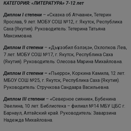
КАТЕГОРИЯ: «ЛИТЕРАТУРА» 7-12 лет
Диплом I степени
–
«
Сказка об Атчаане
»
, Тетерин
Ярослав, 9 лет.
МОБУ СОШ №12, г. Якутск, Республика
Саха (Якутия). Руководитель: Тетерина Татьяна
Максимовна.
Диплом II степени
–
«
Дьүкээбил бэлэҕэ
»
, Охлопков Лев,
7 лет.
МОБУ СОШ №17, г. Якутск, Республика Саха
(Якутия). Руководитель: Олесова Марина Михайловна.
Диплом II степени
–
«
Пьерро
»
, Коркина Камила, 12 лет.
МБОУ СОШ №25, г. Якутск, Республика Саха (Якутия).
Руководитель:
Стручкова Сандаара Васильевна.
Диплом III степени
–
«
Северное сияние
»
, Бубенина
Эвелина, 10 лет.
Библиотека – филиал №14 МБУ ЦБС г.
Барнаул, Алтайский край. Руководитель: Заварзина
Надежда Михайловна.