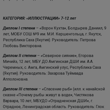
КАТЕГОРИЯ: «ИЛЛЮСТРАЦИИ» 7-12 лет
Диплом I степени
–
«
Ворон Кухта
»
, Болдырев Даниил, 9
лет, МОБУ СОШ №9 им. М.И. Кершенгольца, г. Якутск,
Республика Саха (Якутия). Руководитель: Петрова
Любовь Викторовна.
Диплом II степени
–
«
Северное сияние
»
, Егорова
Мичийэ, 12 лет, МБУ ДО Амгинская ДШИ им. А.А.
Черемных, с. Амга, Амгинский улус, Республика Саха
(Якутия). Руководитель: Захарова Туймаада
Апполоновна.
Диплом III степени
–
«
Спасение рыб
»
(илл. к нанайской
сказке
«
Почему рыбы живут в воде
»
, Чистякова
Варвара, 10 лет, МБУДО
«
Отрадненская ДШИ
»
, г.
Отрадное, Ленинградская область. Руководитель: Глок