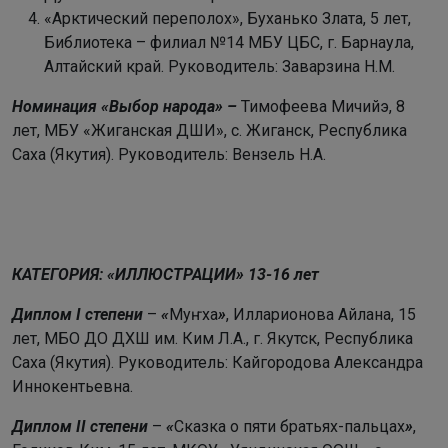
«Арктический переполох», Буханько Злата, 5 лет,
Библиотека – филиал №14 МБУ ЦБС, г. Барнаула,
Алтайский край. Руководитель: Заварзина Н.М.
Номинация «Выбор народа» –
Тимофеева Мичийэ, 8
лет, МБУ «Жиганская ДШИ», с. Жиганск, Республика
Саха (Якутия). Руководитель: Вензель Н.А.
КАТЕГОРИЯ: «ИЛЛЮСТРАЦИИ» 13-16 лет
Диплом I степени
–
«
Муҥха
»
, Илларионова Айлана, 15
лет, МБО ДО ДХШ им. Ким Л.А., г. Якутск, Республика
Саха (Якутия). Руководитель: Кайгородова Александра
Иннокентьевна.
Диплом II степени
–
«
Сказка о пяти братьях-пальцах
»
,