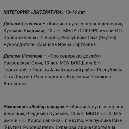
КАТЕГОРИЯ: «ЛИТЕРАТУРА» 13-16 лет
Диплом I степени
– «Аяврина: путь северной девочки»,
Кузьмин Владимир, 13 лет.
МБОУ «СОШ №5 имени Н.О.
Кривошапкина», г. Якутск,
Республика Саха (Якутия).
Руководитель:
Суранова Ирина Сергеевна
.
Диплом II степени
–
«
Про северную дружбу
»
,
Уваровская Юлия, 13 лет.
МОУ БООШ им. Е.Н.
Гороховой
, с. Чкалов Аллайховский район, Республика
Саха (Якутия). Руководитель: Ефремова Чёмчюнэ
Антоновна.
Номинация «Выбор народа» –
«Аяврина: путь северной
девочки», Владимир Кузьмин, 13 лет.
МБОУ «СОШ №5
имени Н.О. Кривошапкина», г. Якутск,
Республика Саха
(Якутия). Руководитель:
Суранова Ирина Сергеевна
.