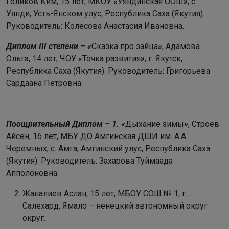
Голиков Ким, 15 лет, МКОУ
«
Уяндинская ООШ
»
, с.
Уянди, Усть-Янском улус, Республика Саха (Якутия).
Руководитель: Колесова Анастасия Ивановна.
Диплом III степени
–
«
Сказка про зайца
»
, Адамова
Ольга, 14 лет, ЧОУ
«
Точка развития
»
, г. Якутск,
Республика Саха (Якутия). Руководитель: Григорьева
Сардаана Петровна.
Поощрительный Диплом – 1. «
Дыхание зимы
»
, Строев
Айсен, 16 лет, МБУ ДО Амгинская ДШИ им. А.А.
Черемных, с. Амга, Амгинский улус, Республика Саха
(Якутия). Руководитель: Захарова Туймаада
Апполоновна.
Жаналиев Аслан, 15 лет, МБОУ СОШ № 1, г.
Салехард, Ямало – ненецкий автономный округ
округ.