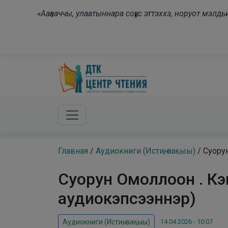
Skip to main content
«Ааҕааччы, улаатыннара соҕус эттэххэ, норуот мэл
Главная
/
Аудиокниги (Истиҥ, ааҕыы)
/
Суорун
Суорун Омоллоон . Кэп
аудиокэпсээннэр)
14.04.2026 - 10:07
Аудиокниги (Истиҥ, ааҕыы)