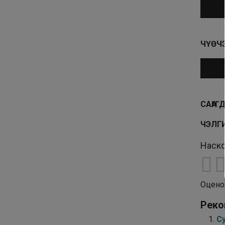
Аудио
ЧҮӨЧ
Аудио
САҤА 
ЧЭЛГИ
Наско
Оцено
Реко
Су