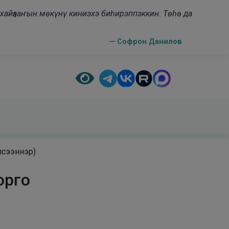
н хайҕааҥын мөкүнү киниэхэ биһирэппэккин. Төһө да
— Софрон Данилов
псээннэр)
орго