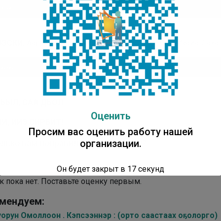
плеер
00:00
ЭЭСКИ.
Ааҕар Майя Петровна Слепцова – Эбээ Маайа, Саха
плеер
00:00
ДЬЫЛ, САҤА ДЬОЛ
Оценить
Й, ИЙЭ СИРБИТ!
Просим вас оценить работу нашей
организации.
лько вам понравилась публикация?
Он будет закрыт в
16
секунд
к пока нет. Поставьте оценку первым.
мендуем:
орун Омоллоон . Кэпсээннэр : (орто саастаах оҕолорго)