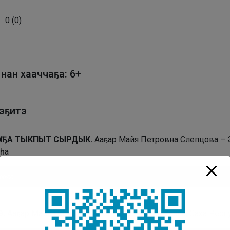
0
(
0
)
ынан хааччаҕа: 6+
ээҕитэ
ҤАҔА ТЫКПЫТ СЫРДЫК.
Ааҕар Майя Петровна Слепцова – 
һа
плеер
00:00
Ө.
Ааҕар Майя Петровна Слепцова – Эбээ Маайа, Саха Рес