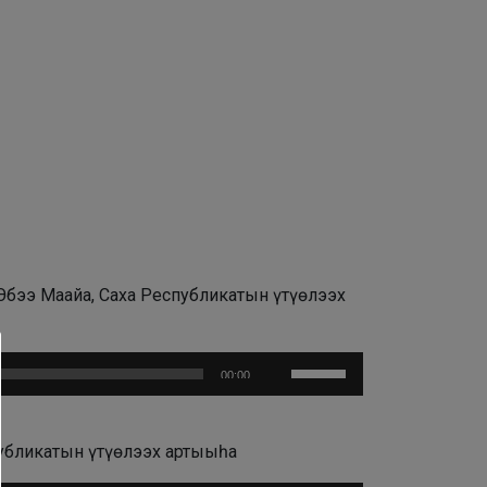
Эбээ Маайа, Саха Республикатын үтүөлээх
Используйте
00:00
клавиши
вверх/
вниз,
публикатын үтүөлээх артыыһа
чтобы