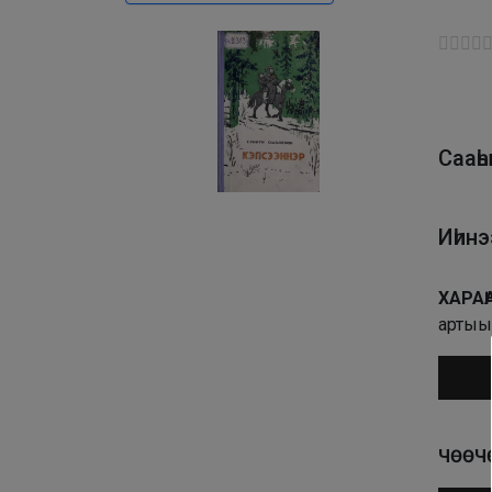
Сааһ
Иһин
ХАРА
артыы
Аудио
ЧӨӨЧ