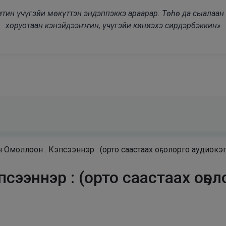
modal-check
дьитин үчүгэйи мөкүттэн эндэппэккэ араарар. Төһө да сыалаа
хоруотаан кэнэйдээҥҥин, үчүгэйи киниэхэ сирдэрбэккин»
 Омоллоон . Кэпсээннэр : (орто саастаах оҕолорго аудиокэ
сээннэр : (орто саастаах оҕол