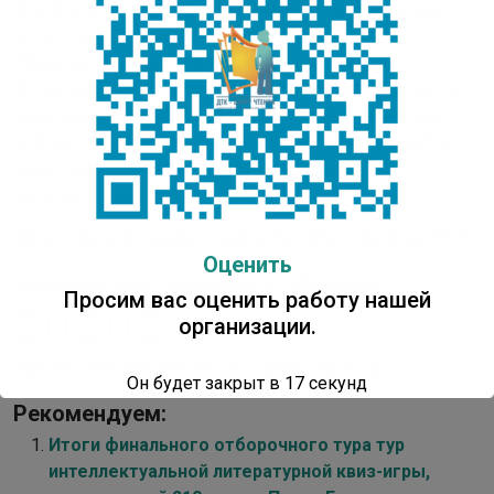
Арктического государственного института культуры и
искусств.
Характер северных героев и поэтика северного
фольклора, талантливо переданные чтецами, а также
видеоряды к сказкам, пронизанные национальным
колоритом, помогут окунуться в необыкновенный и
захватывающий мир культуры коренных
малочисленных народов Севера.
https://nlrs.ru/to-readers/segments/kids/collections/1604
Оценить
Насколько вам понравилась публикация?
Просим вас оценить работу нашей
организации.
Оценок пока нет. Поставьте оценку первым.
Он будет закрыт в
16
секунд
Рекомендуем:
Итоги финального отборочного тура тур
интеллектуальной литературной квиз-игры,