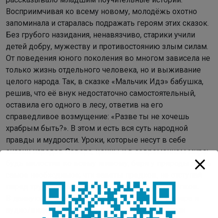
Восприимчивая ко всему новому, молодёжь охотно
запоминала и старалась подражать героям этих сказок.
Без грубого назидания, ненавязчиво, старики учили
детей добру, мужеству и противостоянию злым силам.
От поведения юного поколения во многом зависела не
только жизнь отдельного человека, но и выживание
целого народа. Так, в сказке «Мальчик Идэ» бабушка,
решив, что её внук недостаточно самостоятельный,
оставила его одного в лесу, ответив на его
справедливое возмущение: «Разве ты не хочешь
храбрым быть?». В этом и есть вся суть народной
правды и мудрости. Уроки, которые несут в себе
сказки народов Севера, ценны и в современном мире:
будь милостив ко всему живому, бери у природы лишь
самое необходимое; чти заветы предков, не отступай
перед трудностями; не совершай дурных поступков.
В данную подборку вошли сказки народов Севера и
аудио/видео фрагменты, созданные студентами