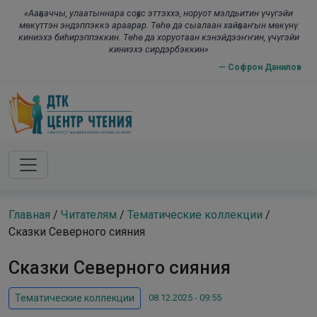
Skip to main content
modal-check
«Ааҕааччы, улаатыннара соҕус эттэххэ, норуот мэлдьитин үчүгэйи
мөкүттэн эндэппэккэ араарар. Төһө да сыалаан хайҕааҥын мөкүнү
киниэхэ биһирэппэккин. Төһө да хоруотаан кэнэйдээҥҥин, үчүгэйи
киниэхэ сирдэрбэккин»
— Софрон Данилов
Главная
/
Читателям
/
Тематические коллекции
/
Сказки Северного сияния
Сказки Северного сияния
08.12.2025 - 09:55
Тематические коллекции