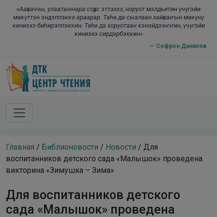
Skip to main content
modal-check
«Ааҕааччы, улаатыннара соҕус эттэххэ, норуот мэлдьитин үчүгэйи
мөкүттэн эндэппэккэ араарар. Төһө да сыалаан хайҕааҥын мөкүнү
киниэхэ биһирэппэккин. Төһө да хоруотаан кэнэйдээҥҥин, үчүгэйи
киниэхэ сирдэрбэккин»
— Софрон Данилов
Главная
/
Библионовости
/
Новости
/
Для
воспитанников детского сада «Малышок» проведена
викторина «Зимушка – Зима»
Для воспитанников детского
сада «Малышок» проведена