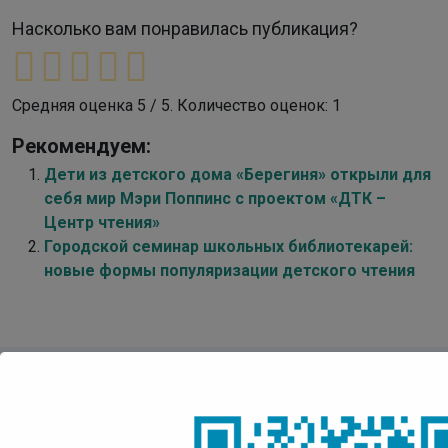
Насколько вам понравилась публикация?
Средняя оценка
5
/ 5. Количество оценок:
1
Рекомендуем:
Дети из детского дома «Берегиня» открыли для
себя мир Мэри Поппинс с проектом «ДТК –
Центр чтения»
Городской семинар школьных библиотекарей:
новые формы популяризации детского чтения
Детская Точка Кипения
Центр Чтения