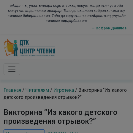
Skip to main content
modal-check
«Ааҕааччы, улаатыннара соҕус эттэххэ, норуот мэлдьитин үчүгэйи
мөкүттэн эндэппэккэ араарар. Төһө да сыалаан хайҕааҥын мөкүнү
киниэхэ биһирэппэккин. Төһө да хоруотаан кэнэйдээҥҥин, үчүгэйи
киниэхэ сирдэрбэккин»
— Софрон Данилов
Главная
/
Читателям
/
Игротека
/
Викторина “Из какого
детского произведения отрывок?”
Викторина “Из какого детского
произведения отрывок?”