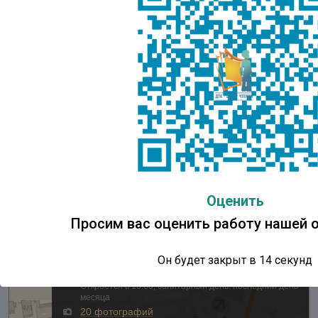
Адрес:
IT Park Yakutsk, проспект Ленина, д. 1, 3 этаж
Понедельник:
с 10:00 до 18:00 ч.
Вторник – пятница:
с 10:00 до 17:00 ч.
Суббота, воскресенье:
выходные дни
Последний день месяца
– санитарный день
Оценить
Просим вас оценить работу нашей о
Он будет закрыт в
14
секунд