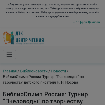
Skip to main content
modal-check
«Ааҕааччы, улаатыннара соҕус эттэххэ, норуот мэлдьитин үчүгэйи
мөкүттэн эндэппэккэ араарар. Төһө да сыалаан хайҕааҥын мөкүнү
киниэхэ биһирэппэккин. Төһө да хоруотаан кэнэйдээҥҥин, үчүгэйи
киниэхэ сирдэрбэккин»
— Софрон Данилов
Главная
/
Библионовости
/
Новости
/
БиблиоОлимп.Россия: Турнир “Пчеловоды” по
творчеству детского писателя Н. Н. Носова
БиблиоОлимп.Россия: Турнир
“Пчеловоды” по творчеству