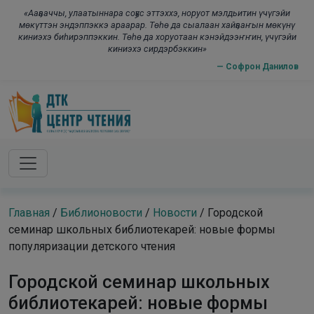
Skip to main content
modal-check
«Ааҕааччы, улаатыннара соҕус эттэххэ, норуот мэлдьитин үчүгэйи
мөкүттэн эндэппэккэ араарар. Төһө да сыалаан хайҕааҥын мөкүнү
киниэхэ биһирэппэккин. Төһө да хоруотаан кэнэйдээҥҥин, үчүгэйи
киниэхэ сирдэрбэккин»
— Софрон Данилов
Главная
/
Библионовости
/
Новости
/
Городской
семинар школьных библиотекарей: новые формы
популяризации детского чтения
Городской семинар школьных
библиотекарей: новые формы