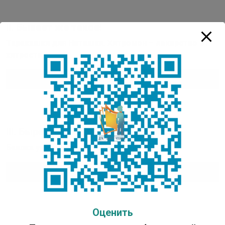
II. Бывает же такое!
Таракашки для Наташки. Хитромон – лекарство от
хитрости.
Аудиоплеер
00:00
00:00
III. Быраатын Андрей кэпсээннэрэ
Бааска уонна Бүөккэ. Такыр атах. Чужой.
Аудиоплеер
00:00
00:00
Оценить