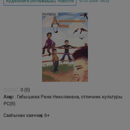
07.07.2026 - 05:32
Аудиокниги (Истиҥ, ааҕыы)
,
Новости
0
(
0
)
Ааҕар : Габышева Рена Николаевна, отличник культуры
РС(Я)
Сааһынан хааччаҕа: 6+