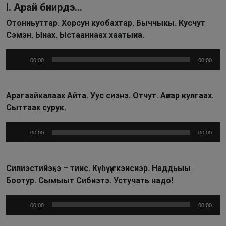
I. Арай биирдэ…
Отонньуттар. Хорсун куобахтар. Быччыкы. Кусчут
Сэмэн. Ынах. Ыстааннаах хаатыҥка.
Аудиоплеер
00:00
00:00
Арагаайкалаах Айта. Уус сиэнэ. Отчут. Аҥаар кулгаах.
Сыттаах сурук.
Аудиоплеер
00:00
00:00
Силиэстийэҕэ – тиис. Күһүҥҥү кэнсиэр. Наддьыы
Боотур. Сымыыт Сибиэтэ. Устучать надо!
Аудиоплеер
00:00
00:00