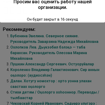
Просим вас оценить работу нашей
Насколько вам понравилась публикация?
организации.
Он будет закрыт в
16
секунд
Оценок пока нет. Поставьте оценку первым.
Рекомендуем:
Бубенина Эвелина. Северное сияние.
Руководитель Заварзина Надежда Михайловна
Охлопков Лев. Дьүкээбил бэлэҕэ — таба
барахсан. Руководитель Олесова Марина
Михайловна
Пушкин Александр Сергеевич. Остуоруйалар
Короленко Владимир Галактионович. Сир аннын
оҕолоро: (аудиосэһэн)
Далан. Хотугу номохтор : орто уонна улахан
саастаах оҕолорго
Стихи детям / Оҕолорго хоһооннор. Переводы /
тылбаастар
Чуковскай Корней Иванович. Сөдүөрэ үлүгэрэ :