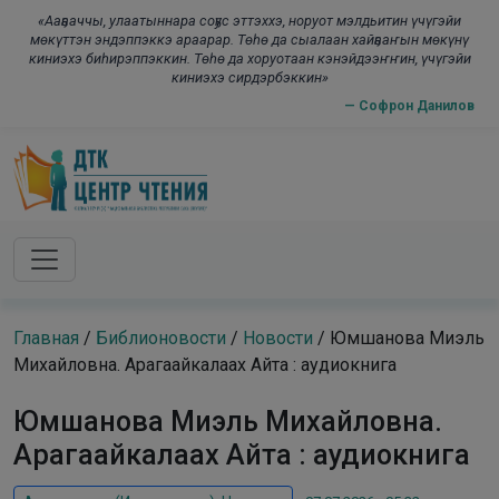
Skip to main content
modal-check
«Ааҕааччы, улаатыннара соҕус эттэххэ, норуот мэлдьитин үчүгэйи
мөкүттэн эндэппэккэ араарар. Төһө да сыалаан хайҕааҥын мөкүнү
киниэхэ биһирэппэккин. Төһө да хоруотаан кэнэйдээҥҥин, үчүгэйи
киниэхэ сирдэрбэккин»
— Софрон Данилов
Главная
/
Библионовости
/
Новости
/
Юмшанова Миэль
Михайловна. Арагаайкалаах Айта : аудиокнига
Юмшанова Миэль Михайловна.
Арагаайкалаах Айта : аудиокнига