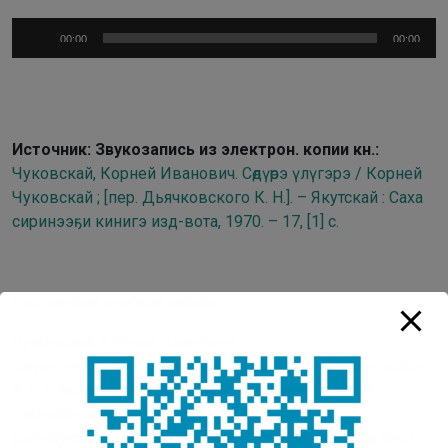
Аудиоплеер
00:00
00:00
Источник: Звукозапись из электрон. копии кн.:
Чуковскай, Корней Иванович. Сөдүөрэ үлүгэрэ / Корней
Чуковскай ; [пер. Дьячковского К. Н.]. – Якутскай : Саха
сиринээҕи кинигэ изд-вота, 1970. – 17, [1] с.
Библиографическая запись
Чуковскай, Корней Иванович.
Сөдүөрэ үлүгэрэ / Корней Чуковскай ; [пер. Дьячковского
К. Н.] ; ааҕар Рена Габышева ; бырайыак ааптара
Оконешникова Д.В. ; монтаж Прибылых Г. Г. –
Дьокуускай : ДТК НБ РС(Я), 2026. – 1 аудиофайл (mp3 ;