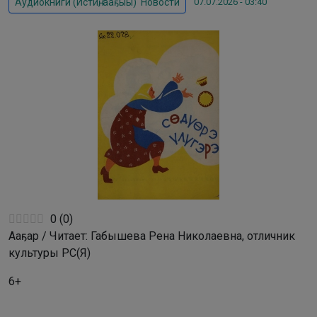
07.07.2026 - 03:40
Аудиокниги (Истиҥ, ааҕыы)
,
Новости
0
(
0
)
Ааҕар / Читает: Габышева Рена Николаевна, отличник
культуры РС(Я)
6+