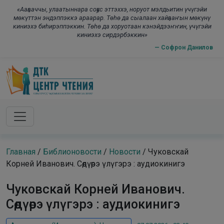
Skip to main content
modal-check
«Ааҕааччы, улаатыннара соҕус эттэххэ, норуот мэлдьитин үчүгэйи
мөкүттэн эндэппэккэ араарар. Төһө да сыалаан хайҕааҥын мөкүнү
киниэхэ биһирэппэккин. Төһө да хоруотаан кэнэйдээҥҥин, үчүгэйи
киниэхэ сирдэрбэккин»
— Софрон Данилов
Главная
/
Библионовости
/
Новости
/
Чуковскай
Корней Иванович. Сөдүөрэ үлүгэрэ : аудиокинигэ
Чуковскай Корней Иванович.
Сөдүөрэ үлүгэрэ : аудиокинигэ