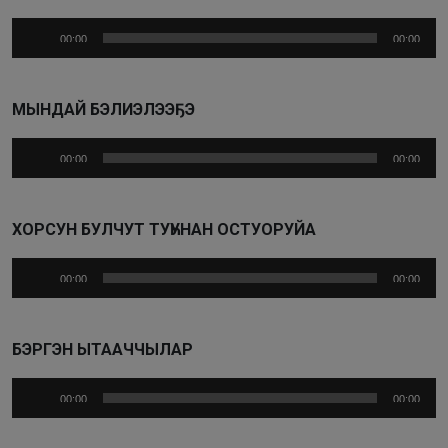
Аудиоплеер
00:00
00:00
МЫНДАЙ БЭЛИЭЛЭЭҔЭ
Аудиоплеер
00:00
00:00
ХОРСУН БУЛЧУТ ТУҺУНАН ОСТУОРУЙА
Аудиоплеер
00:00
00:00
БЭРГЭН ЫТААЧЧЫЛАР
Аудиоплеер
00:00
00:00