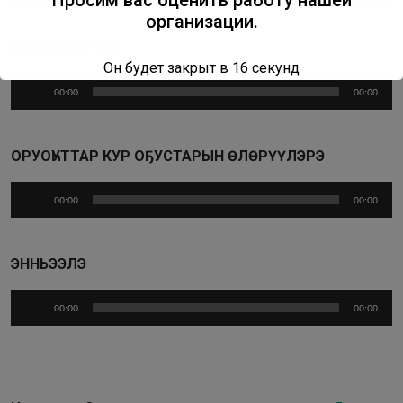
Просим вас оценить работу нашей
организации.
СААРБАҺЫТТАР
Он будет закрыт в
16
секунд
Аудиоплеер
00:00
00:00
ОРУОҺУТТАР КУР ОҔУСТАРЫН ӨЛӨРҮҮЛЭРЭ
Аудиоплеер
00:00
00:00
ЭННЬЭЭЛЭ
Аудиоплеер
00:00
00:00