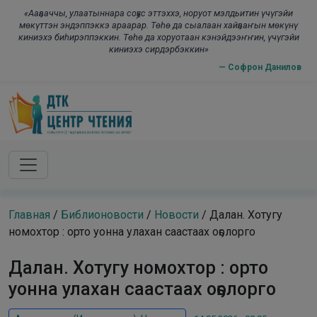
Skip to main content
modal-check
«Ааҕааччы, улаатыннара соҕус эттэххэ, норуот мэлдьитин үчүгэйи
мөкүттэн эндэппэккэ араарар. Төһө да сыалаан хайҕааҥын мөкүнү
киниэхэ биһирэппэккин. Төһө да хоруотаан кэнэйдээҥҥин, үчүгэйи
киниэхэ сирдэрбэккин»
— Софрон Данилов
Главная
/
Библионовости
/
Новости
/
Далан. Хотугу
номохтор : орто уонна улахан саастаах оҕолорго
Далан. Хотугу номохтор : орто
уонна улахан саастаах оҕолорго