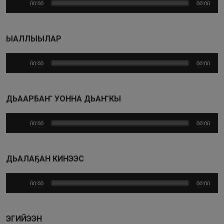
00:00
00:00
ЫАЛЛЫЫЛАР
Аудиоплеер
00:00
00:00
ДЬААРБАҤ УОННА ДЬАҤКЫ
Аудиоплеер
00:00
00:00
ДЬАЛАҔАН КИНЭЭС
Аудиоплеер
00:00
00:00
ЭГИЙЭЭН