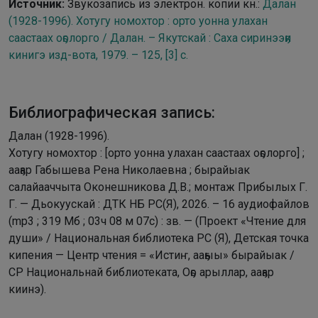
Источник:
Звукозапись из электрон. копии кн.:
Далан
(1928-1996). Хотугу номохтор : орто уонна улахан
саастаах оҕолорго / Далан. – Якутскай : Саха сиринээҕи
кинигэ изд-вота, 1979. – 125, [3] с.
Библиографическая запись:
Далан (1928-1996).
Хотугу номохтор : [орто уонна улахан саастаах оҕолорго] ;
ааҕар Габышева Рена Николаевна ; бырайыак
салайааччыта Оконешникова Д.В.; монтаж Прибылых Г.
Г. — Дьокуускай : ДТК НБ РС(Я), 2026. – 16 аудиофайлов
(mp3 ; 319 Мб ; 03ч 08 м 07с) : зв. — (Проект «Чтение для
души» / Национальная библиотека РС (Я), Детская точка
кипения — Центр чтения = «Истиҥ, ааҕыы» бырайыак /
СР Национальнай библиотеката, Оҕо арыллар, ааҕар
киинэ).