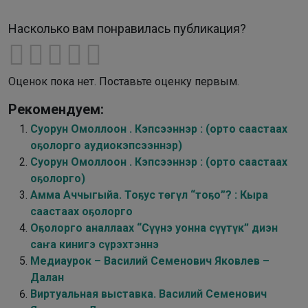
Насколько вам понравилась публикация?
Оценок пока нет. Поставьте оценку первым.
Рекомендуем:
Суорун Омоллоон . Кэпсээннэр : (орто саастаах
оҕолорго аудиокэпсээннэр)
Суорун Омоллоон . Кэпсээннэр : (орто саастаах
оҕолорго)
Амма Аччыгыйа. Тоҕус төгүл “тоҕо”? : Кыра
саастаах оҕолорго
Оҕолорго аналлаах “Сүүнэ уонна сүүтүк” диэн
саҥа кинигэ сүрэхтэннэ
Медиаурок – Василий Семенович Яковлев –
Далан
Виртуальная выставка. Василий Семенович