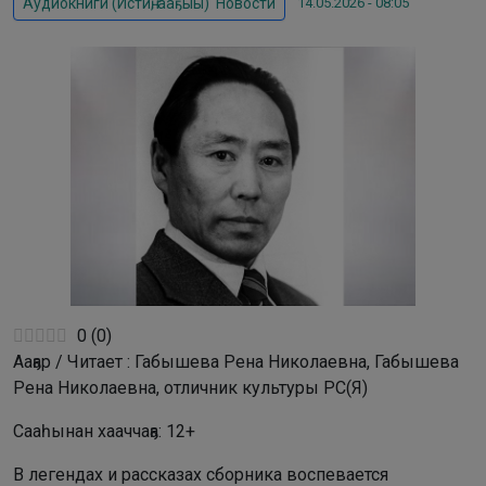
14.05.2026 - 08:05
Аудиокниги (Истиҥ, ааҕыы)
,
Новости
0
(
0
)
Ааҕар / Читает : Габышева Рена Николаевна, Габышева
Рена Николаевна, отличник культуры РС(Я)
Сааһынан хааччаҕа: 12+
В легендах и рассказах сборника воспевается