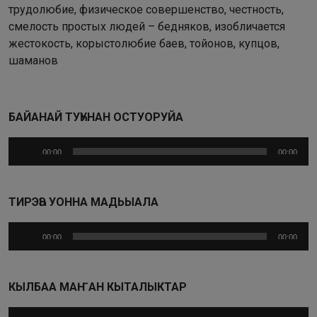
трудолюбие, физическое совершенство, честность,
смелость простых людей – бедняков, изобличается
жестокость, корыстолюбие баев, тойонов, купцов,
шаманов
БАЙАНАЙ ТУҺУНАН ОСТУОРУЙА
Аудиоплеер
00:00
00:00
ТИРЭҺЭ УОННА МАДЬЫАЛА
Аудиоплеер
00:00
00:00
КЫЛБАА MAҤAH КЫТАЛЫКТАР
Аудиоплеер