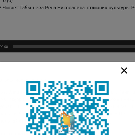
0
(
0
)
/ Читает: Габышева Рена Николаевна, отличник культуры Р
плеер
00:00
ографическая запись
в, Владимир. Жаннет сулуһа : сэһэнтэн быһа тардыы : Рена
в ; ааҕар Рена Габышева ; бырайыак ааптара Оконешникова
скай : ДТК НБ РС(Я), 2026. – 1 аудиофайл (mp3 ; 20,4 Mб ; 11
альная библиотека РС (Я), Детская точка кипения – Центр
альнай библиотеката, Оҕо арыллар, ааҕар киинэ).
лько вам понравилась публикация?