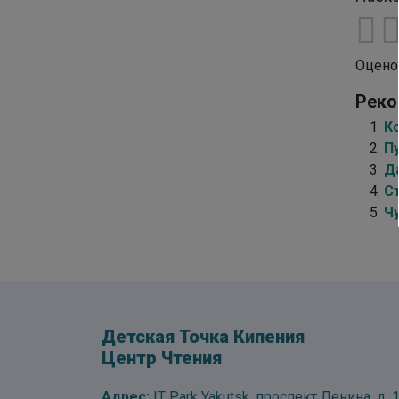
Оцено
Реко
К
П
Да
С
Чу
Детская Точка Кипения
Центр Чтения
Адрес:
IT Park Yakutsk, проспект Ленина, д. 1