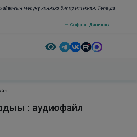
н хайҕааҥын мөкүнү киниэхэ биһирэппэккин. Төһө да
— Софрон Данилов
айл
ардыы : аудиофайл