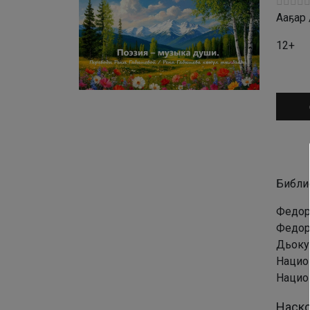
Ааҕар 
12+
Аудио
Библи
Федоро
Федоро
Дьокуу
Национ
Национ
Наско