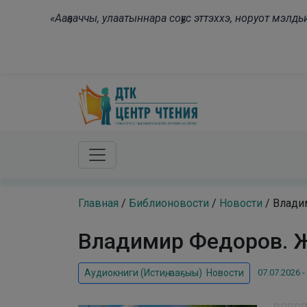
Skip to main content
«Ааҕааччы, улаатыннара соҕус эттэххэ, норуот мэл
Главная
/
Библионовости
/
Новости
/
Владим
Владимир Федоров. Жа
07.07.2026 -
Аудиокниги (Истиҥ, ааҕыы)
,
Новости