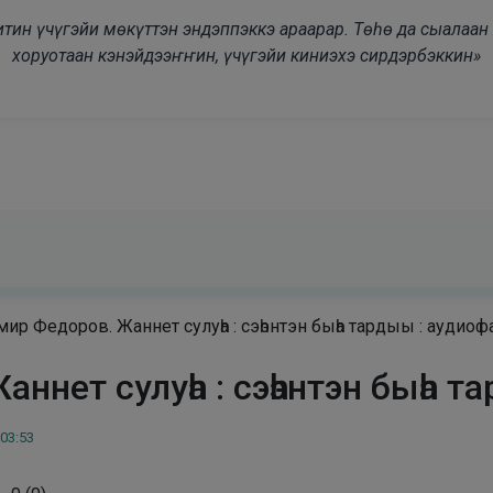
modal-check
дьитин үчүгэйи мөкүттэн эндэппэккэ араарар. Төһө да сыалаа
хоруотаан кэнэйдээҥҥин, үчүгэйи киниэхэ сирдэрбэккин»
ир Федоров. Жаннет сулуһа : сэһэнтэн быһа тардыы : аудиоф
ннет сулуһа : сэһэнтэн быһа т
 03:53