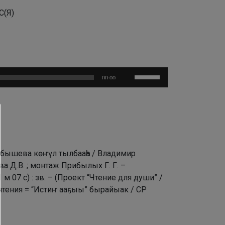
С(Я)
Используйте
00:00
клавиши
вверх/
вниз,
чтобы
увеличить
или
 Габышева көҥүл тылбааһа / Владимир
уменьшить
 Д.В. ; монтаж Прибылых Г. Г. –
громкость.
 м 07 с) : зв. – (Проект “Чтение для души” /
 чтения = “Истиҥ ааҕыы” бырайыак / СР