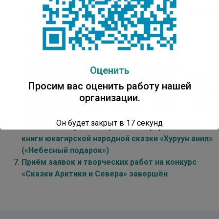
сказки «Конек-Горбунок», в рамках масштабного
проекта «БиблиоОлимп.Россия»
Сказки Северного сияния
БиблиоОлимп: финальный турнир «Сказки
дедушки Иринея»
Положение Всероссийского творческого
Оценить
конкурса для детей «Сказки Арктики и Севера»
Просим вас оценить работу нашей
«ДТК – центр чтения» объявляет Всероссийский
организации.
творческий конкурс для детей «Сказки Арктики
и Севера»
Он будет закрыт в
16
секунд
Состоялась презентация иллюстрированной
книги юкагирской народной сказки «Хуруун анил»
(«Небесный подарок»)
Приём заявок и творческих работ на конкурс
«Сказки Арктики и Севера» завершён