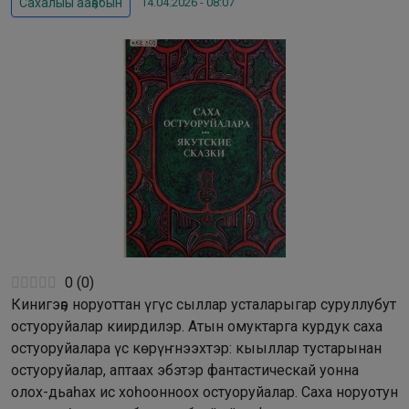
14.04.2026 - 08:07
Сахалыы ааҕабын
0
(
0
)
Кинигэҕэ норуоттан үгүс сыллар усталарыгар суруллубут
остуоруйалар киирдилэр. Атын омуктарга курдук саха
остуоруйалара үс көрүҥнээхтэр: кыыллар тустарынан
остуоруйалар, аптаах эбэтэр фантастическай уонна
олох-дьаһах ис хоһоонноох остуоруйалар. Саха норуотун