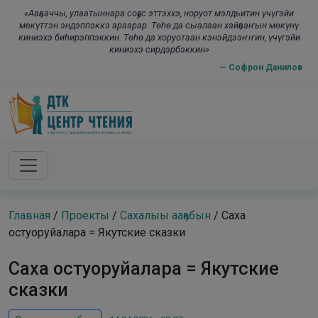
Skip to main content
modal-check
«Ааҕааччы, улаатыннара соҕус эттэххэ, норуот мэлдьитин үчүгэйи
мөкүттэн эндэппэккэ араарар. Төһө да сыалаан хайҕааҥын мөкүнү
киниэхэ биһирэппэккин. Төһө да хоруотаан кэнэйдээҥҥин, үчүгэйи
киниэхэ сирдэрбэккин»
— Софрон Данилов
Главная
/
Проекты
/
Сахалыы ааҕабын
/
Саха
остуоруйалара = Якутские сказки
Саха остуоруйалара = Якутские
сказки