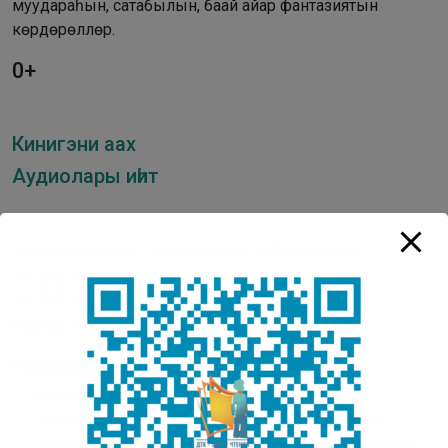
муудараһын, сатабылын, баай айар фантазиятын
көрдөрөллөр.
0+
Кинигэни аах
Аудиолары иһит
Насколько вам понравилась публикация?
Оценок пока нет. Поставьте оценку первым.
Рекомендуем:
Итоги финального отборочного тура тур
интеллектуальной литературной квиз-игры,
посвященной 210-летию Петра Ершова, автора