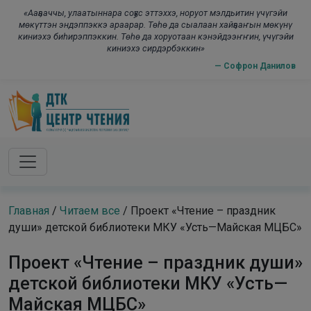
Skip to main content
modal-check
«Ааҕааччы, улаатыннара соҕус эттэххэ, норуот мэлдьитин үчүгэйи
мөкүттэн эндэппэккэ араарар. Төһө да сыалаан хайҕааҥын мөкүнү
киниэхэ биһирэппэккин. Төһө да хоруотаан кэнэйдээҥҥин, үчүгэйи
киниэхэ сирдэрбэккин»
— Софрон Данилов
Главная
/
Читаем все
/
Проект «Чтение – праздник
души» детской библиотеки МКУ «Усть—Майская МЦБС»
Проект «Чтение – праздник души»
детской библиотеки МКУ «Усть—
Майская МЦБС»