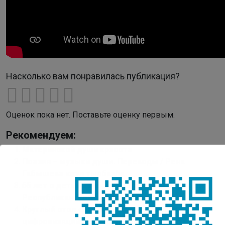
Насколько вам понравилась публикация?
Оценок пока нет. Поставьте оценку первым.
Рекомендуем:
Материнской души красота
Поэзия – музыки души. Переводы / Рена
Габышева көҥүл тылбааһа
55 лет с детьми и книгой (к юбилею Якутской
Республиканской детской библиотеки)
Круглый стол «Детское чтение в эпоху
цифровизации: трансформация и развитие»