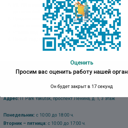
VR, ИИ и семейное чтение: каким будет будущее
детских библиотек?
Предлагаем вашему вниманию сборник
«Приглашение на чтение»
Чтение под ёлкой всей семьёй
Новый год: праздник чуда и добра
Оценить
Просим вас оценить работу нашей орган
Детская Точка Кипения
Центр Чтения
Он будет закрыт в
16
секунд
Адрес:
IT Park Yakutsk, проспект Ленина, д. 1, 3 этаж
Понедельник:
с 10:00 до 18:00 ч.
Вторник – пятница:
с 10:00 до 17:00 ч.