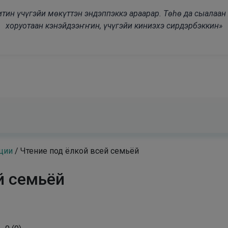
modal-check
дьитин үчүгэйи мөкүттэн эндэппэккэ араарар. Төһө да сыалаа
хоруотаан кэнэйдээҥҥин, үчүгэйи киниэхэ сирдэрбэккин»
ции
/
Чтение под ёлкой всей семьёй
й семьёй