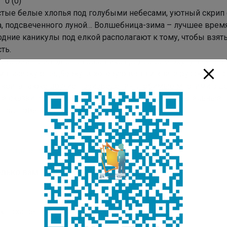
0
(
0
)
тые белые хлопья под голубыми небесами, уютный скрип с
а, подсвеченного луной… Волшебница-зима – лучшее время 
дние каникулы под елкой располагают к тому, чтобы взять
ть.
ддверии новогоднего праздника предлагаем окунуться в в
матическую подборку, в которую вошли книги русских клас
кой, а также другие произведения, любимые многими с дет
е сказки с прекрасными иллюстрациями, увлекательные п
 под Новый год в кругу семьи?
//nlrs.ru/to-readers/segments/kids/collections/375
лько вам понравилась публикация?
к пока нет. Поставьте оценку первым.