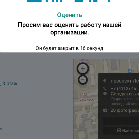
мендуем:
 рамках проекта “Шаг к Пятерке” для 4 класса прошёл у
Оценить
азванием «Яркая Якутия»
Просим вас оценить работу нашей
организации.
Он будет закрыт в
16
секунд
, 3 этаж
ь