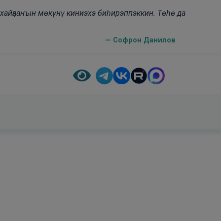
н хайҕааҥын мөкүнү киниэхэ биһирэппэккин. Төһө да
— Софрон Данилов