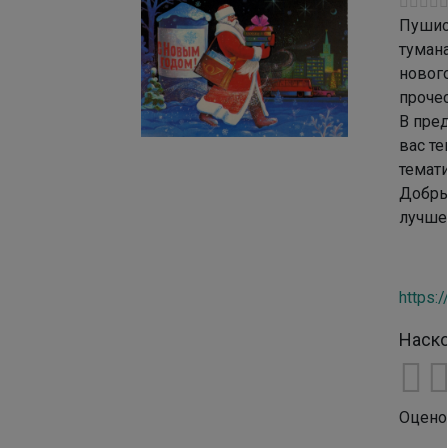
Пушис
туман
нового
прочес
В пре
вас те
темати
Добры
лучше
https:
Наско
Оцено