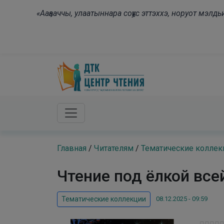
Skip to main content
«Ааҕааччы, улаатыннара соҕус эттэххэ, норуот мэл
Главная
/
Читателям
/
Тематические коллек
Чтение под ёлкой все
08.12.2025 - 09:59
Тематические коллекции