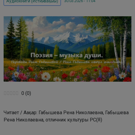
30.03.2026 - 11:04
Аудиокниги (Истиҥ, ааҕыы)
0
(
0
)
Читает / Ааҕар: Габышева Рена Николаевна, Габышева
Рена Николаевна, отличник культуры РС(Я)