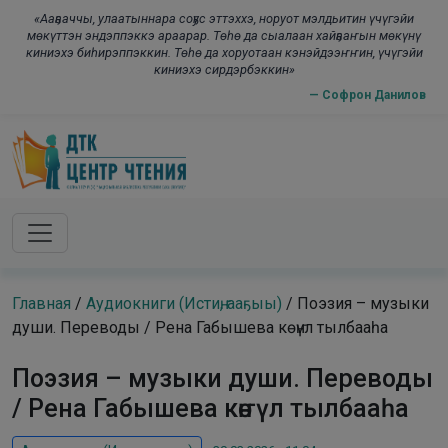
Skip to main content
modal-check
«Ааҕааччы, улаатыннара соҕус эттэххэ, норуот мэлдьитин үчүгэйи
мөкүттэн эндэппэккэ араарар. Төһө да сыалаан хайҕааҥын мөкүнү
киниэхэ биһирэппэккин. Төһө да хоруотаан кэнэйдээҥҥин, үчүгэйи
киниэхэ сирдэрбэккин»
— Софрон Данилов
Главная
/
Аудиокниги (Истиҥ, ааҕыы)
/
Поэзия – музыки
души. Переводы / Рена Габышева көҥүл тылбааһа
Поэзия – музыки души. Переводы
/ Рена Габышева көҥүл тылбааһа