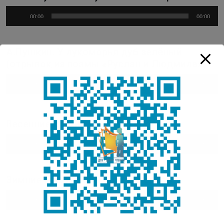
Аудиоплеер
00:00
00:00
А.Пушкин. У лукоморья дуб зелёный
(отрывок из поэмы «Руслан и Людмила»)
Аудиоплеер
00:00
00:00
Весенние стихи / Сааскы хоһооннор
Аудиоплеер
00:00
00:00
Зимние стихи / Кыһыҥҥы хоһооннор
Аудиоплеер
00:00
00:00