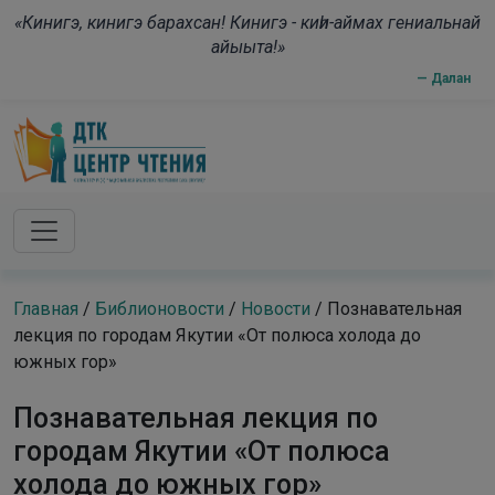
Skip to main content
modal-check
«Кинигэ, кинигэ барахсан! Кинигэ - киһи-аймах гениальнай
айыыта!»
— Далан
Главная
/
Библионовости
/
Новости
/
Познавательная
лекция по городам Якутии «От полюса холода до
южных гор»
Познавательная лекция по
городам Якутии «От полюса
холода до южных гор»