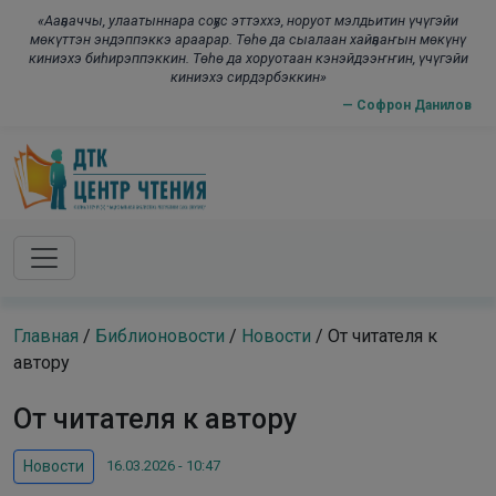
Skip to main content
modal-check
«Ааҕааччы, улаатыннара соҕус эттэххэ, норуот мэлдьитин үчүгэйи
мөкүттэн эндэппэккэ араарар. Төһө да сыалаан хайҕааҥын мөкүнү
киниэхэ биһирэппэккин. Төһө да хоруотаан кэнэйдээҥҥин, үчүгэйи
киниэхэ сирдэрбэккин»
— Софрон Данилов
Главная
/
Библионовости
/
Новости
/
От читателя к
автору
От читателя к автору
16.03.2026 - 10:47
Новости