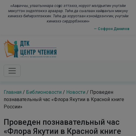
Skip to main content
modal-check
«Ааҕааччы, улаатыннара соҕус эттэххэ, норуот мэлдьитин үчүгэйи
мөкүттэн эндэппэккэ араарар. Төһө да сыалаан хайҕааҥын мөкүнү
киниэхэ биһирэппэккин. Төһө да хоруотаан кэнэйдээҥҥин, үчүгэйи
киниэхэ сирдэрбэккин»
— Софрон Данилов
Главная
/
Библионовости
/
Новости
/
Проведен
познавательный час «Флора Якутии в Красной книге
России»
Проведен познавательный час
«Флора Якутии в Красной книге