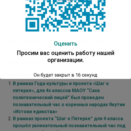
Насколько вам понравилась публикация?
Оценить
Просим вас оценить работу нашей
организации.
Оценок пока нет. Поставьте оценку первым.
Рекомендуем:
Он будет закрыт в
16
секунд
В рамках Года культуры и проекта «Шаг к
пятерке», для 4х классов МАОУ “Саха
политехнический лицей” был проведен
познавательный час о коренных народах Якутии
«Истоки единства»
В рамках проекта “Шаг к Пятерке” для 4 класса
прошёл увлекательный познавательный час под