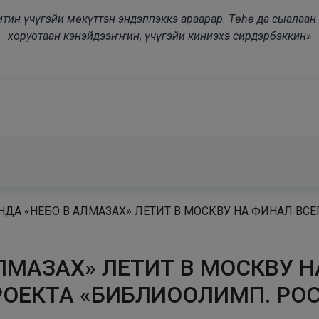
modal-check
дьитин үчүгэйи мөкүттэн эндэппэккэ араарар. Төһө да сыалаа
хоруотаан кэнэйдээҥҥин, үчүгэйи киниэхэ сирдэрбэккин»
ДА «НЕБО В АЛМАЗАХ» ЛЕТИТ В МОСКВУ НА ФИНАЛ В
ЛМАЗАХ» ЛЕТИТ В МОСКВУ 
ОЕКТА «БИБЛИООЛИМП. РО