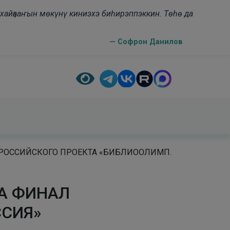
н хайҕааҥын мөкүнү киниэхэ биһирэппэккин. Төһө да
— Софрон Данилов
СЕРОССИЙСКОГО ПРОЕКТА «БИБЛИООЛИМП.
НА ФИНАЛ
ССИЯ»