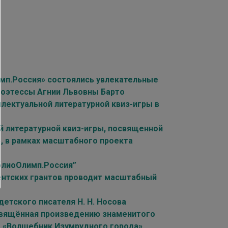
имп.Россия» состоялись увлекательные
поэтессы Агнии Львовны Барто
лектуальной литературной квиз-игры в
й литературной квиз-игры, посвященной
», в рамках масштабного проекта
блиоОлимп.Россия”
нтских грантов проводит масштабный
етского писателя Н. Н. Носова
освящённая произведению знаменитого
а «Волшебник Изумрудного города»