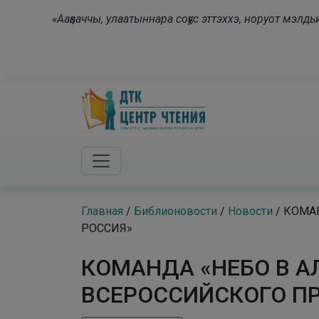
Skip to main content
«Ааҕааччы, улаатыннара соҕус эттэххэ, норуот мэл
Главная
/
Библионовости
/
Новости
/
КОМАН
РОССИЯ»
КОМАНДА «НЕБО В А
ВСЕРОССИЙСКОГО ПР