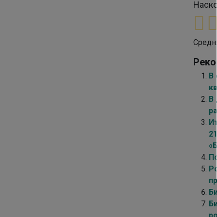
Наско
Средн
Реко
В
к
В
р
И
2
«
П
Р
п
Б
Б
р