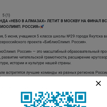
5
(
1
)
НДА «НЕБО В АЛМАЗАХ» ЛЕТИТ В МОСКВУ НА ФИНАЛ В
ЛИООЛИМП. РОССИЯ»
ня, 5 июня, учащиеся 5 класса школы №29 города Якутска 
Всероссийского проекта «БиблиоОлимп. Россия».
иоОлимп. Россия» — это масштабный образовательный про
я, развитие читательской грамотности, расширение кругоз
туре, истории и культуре нашей страны.
але встретятся лучшие команды из разных регионов Росси
цию, умение работать в команде и находить нестандартны
м команде «Небо в алмазах» успешного выступления, увер
авить Республику Саха (Якутия) на всероссийском уровне!
знания, сплочённость и стремление к победе помогут ребя