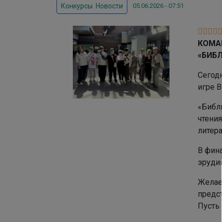
05.06.2026 - 07:51
Конкурсы
,
Новости
КОМА
«БИБ
Сегод
игре 
«Библ
чтени
литера
В фин
эруди
Желае
предст
Пусть 