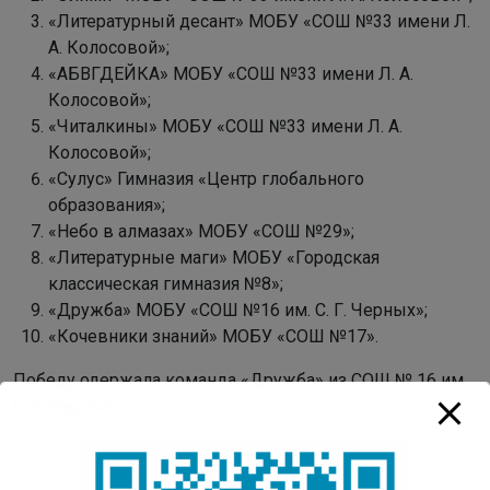
«Литературный десант» МОБУ «СОШ №33 имени Л.
А. Колосовой»;
«АБВГДЕЙКА» МОБУ «СОШ №33 имени Л. А.
Колосовой»;
«Читалкины» МОБУ «СОШ №33 имени Л. А.
Колосовой»;
«Сулус» Гимназия «Центр глобального
образования»;
«Небо в алмазах» МОБУ «СОШ №29»;
«Литературные маги» МОБУ «Городская
классическая гимназия №8»;
«Дружба» МОБУ «СОШ №16 им. С. Г. Черных»;
«Кочевники знаний» МОБУ «СОШ №17».
Победу одержала команда «Дружба» из СОШ № 16 им.
С. Г. Черных.