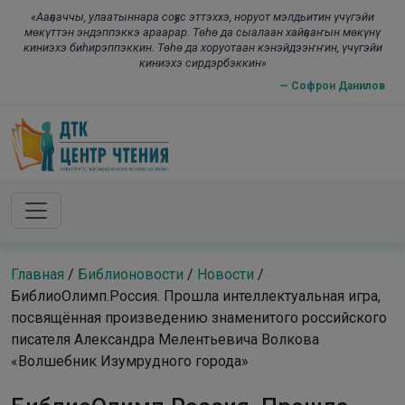
Skip to main content
modal-check
«Ааҕааччы, улаатыннара соҕус эттэххэ, норуот мэлдьитин үчүгэйи
мөкүттэн эндэппэккэ араарар. Төһө да сыалаан хайҕааҥын мөкүнү
киниэхэ биһирэппэккин. Төһө да хоруотаан кэнэйдээҥҥин, үчүгэйи
киниэхэ сирдэрбэккин»
— Софрон Данилов
Главная
/
Библионовости
/
Новости
/
БиблиоОлимп.Россия. Прошла интеллектуальная игра,
посвящённая произведению знаменитого российского
писателя Александра Мелентьевича Волкова
«Волшебник Изумрудного города»