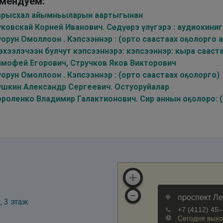
мендуем:
арысхал айымньыларын аартыгынан
ковскай Корней Иванович. Сөдүөрэ үлүгэрэ : аудиокиниг
орун Омоллоон . Кэпсээннэр : (орто саастаах оҕолорго 
эхээлэчээн булчут кэпсээннэрэ: кэпсээннэр: кыра сааст
имофей Егорович, Стручков Яков Викторович
орун Омоллоон . Кэпсээннэр : (орто саастаах оҕолорго)
ушкин Александр Сергеевич. Остуоруйалар
ороленко Владимир Галактионович. Сир аннын оҕолоро: (
, 3 этаж