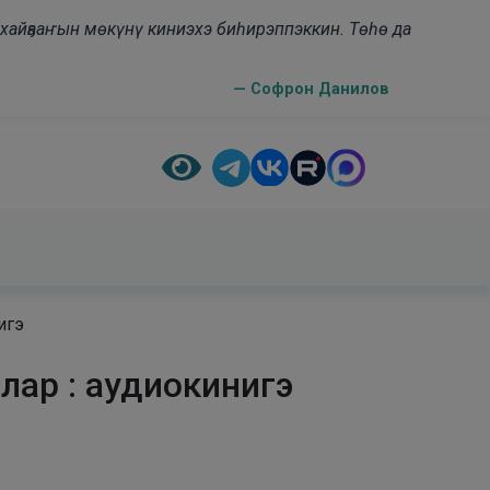
н хайҕааҥын мөкүнү киниэхэ биһирэппэккин. Төһө да
— Софрон Данилов
игэ
лар : аудиокинигэ