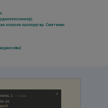
э
аудиокэпсээннэр)
аах оскуола оҕолоругар. Сметанин
аудиосэһэн)