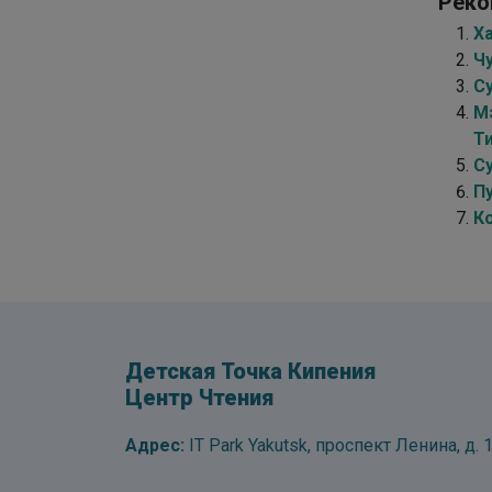
Реко
Х
Чу
Су
М
Т
Су
П
К
Детская Точка Кипения
Центр Чтения
Адрес:
IT Park Yakutsk, проспект Ленина, д. 1