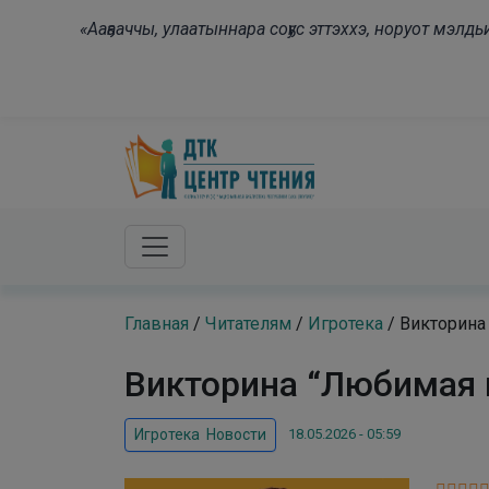
Skip to main content
«Ааҕааччы, улаатыннара соҕус эттэххэ, норуот мэл
Главная
/
Читателям
/
Игротека
/
Викторина
Викторина “Любимая к
18.05.2026 - 05:59
Игротека
,
Новости