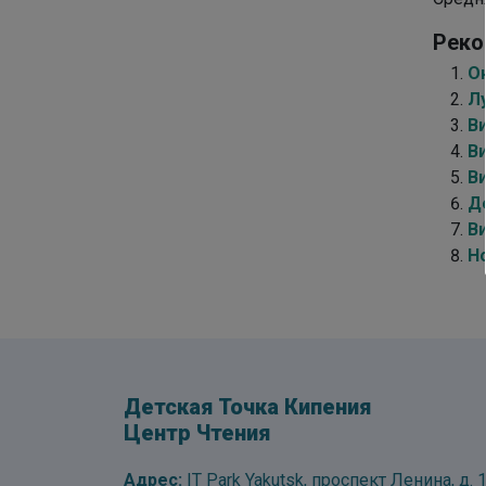
Реко
О
Л
В
В
В
Д
В
Н
Детская Точка Кипения
Центр Чтения
Адрес:
IT Park Yakutsk, проспект Ленина, д. 1