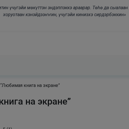
modal-check
дьитин үчүгэйи мөкүттэн эндэппэккэ араарар. Төһө да сыалаа
хоруотаан кэнэйдээҥҥин, үчүгэйи киниэхэ сирдэрбэккин»
 “Любимая книга на экране”
нига на экране”