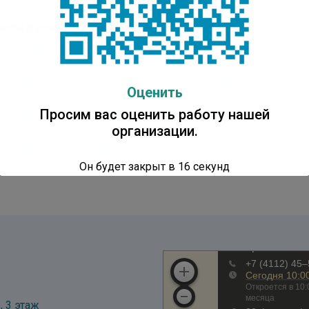
мендуем:
нлайн-викторина “Защитники на страницах книг”
учший подарок – книга!
икторина, посвященная Году единства народов России 
Оценить
икторина ко Дню Арктики
икторина “Из какого детского произведения отрывок?”
Просим вас оценить работу нашей
етям о музыке – игра-викторина “Всероссийская недел
организации.
икторина ко Дню семьи
овогодняя викторина
Он будет закрыт в
15
секунд
, 3 этаж