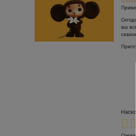
Приве
Сегод
вы вс
сказо
Приго
Наско
Средн