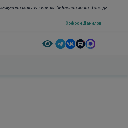
н хайҕааҥын мөкүнү киниэхэ биһирэппэккин. Төһө да
— Софрон Данилов