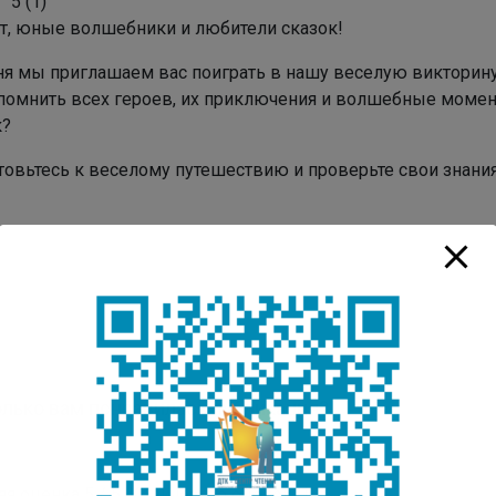
5
(
1
)
т, юные волшебники и любители сказок!
ня мы приглашаем вас поиграть в нашу веселую викторину
помнить всех героев, их приключения и волшебные момен
к?
товьтесь к веселому путешествию и проверьте свои знания
лько вам понравилась публикация?
яя оценка
5
/ 5. Количество оценок:
1