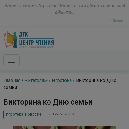
Skip to main content
modal-check
«Кинигэ, кинигэ барахсан! Кинигэ - киһи-аймах гениальнай
айыыта!»
— Далан
Главная
/
Читателям
/
Игротека
/
Викторина ко Дню
семьи
Викторина ко Дню семьи
14.05.2026 - 10:35
Игротека
,
Новости