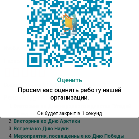
Изображение от creativeart на Magnific
Насколько вам понравилась публикация?
Оценить
Средняя оценка
5
/ 5. Количество оценок:
1
Просим вас оценить работу нашей
организации.
Рекомендуем:
Викторина ко Дню народного единства “Угадай
Он будет закрыт в
1
секунд
народ по национальной одежде”
Викторина ко Дню Арктики
Встреча ко Дню Науки
Мероприятия, посвященные ко Дню Победы