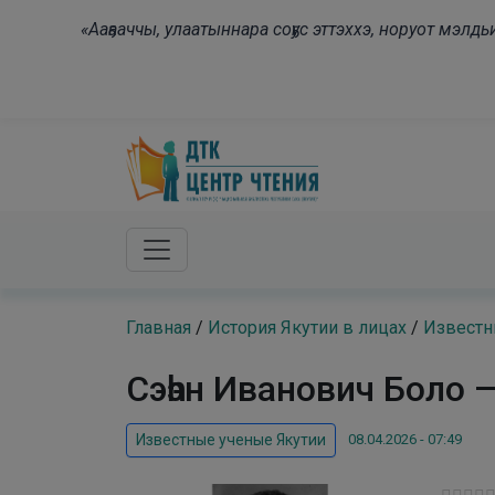
Skip to main content
«Ааҕааччы, улаатыннара соҕус эттэххэ, норуот мэл
Главная
/
История Якутии в лицах
/
Известн
Сэһэн Иванович Боло 
08.04.2026 - 07:49
Известные ученые Якутии