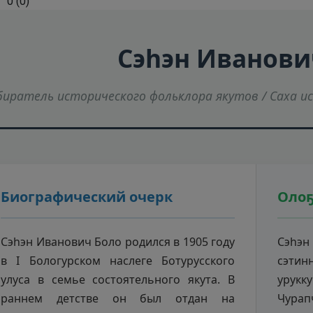
0
(
0
)