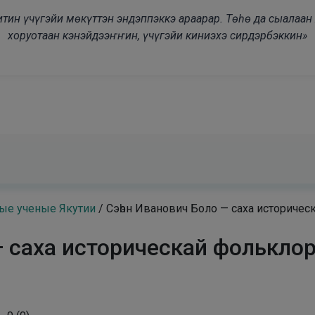
modal-check
дьитин үчүгэйи мөкүттэн эндэппэккэ араарар. Төһө да сыалаа
хоруотаан кэнэйдээҥҥин, үчүгэйи киниэхэ сирдэрбэккин»
ые ученые Якутии
/
Сэһэн Иванович Боло — саха историче
— саха историческай фолькло