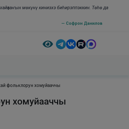
н хайҕааҥын мөкүнү киниэхэ биһирэппэккин. Төһө да
— Софрон Данилов
скай фольклорун хомуйааччы
рун хомуйааччы