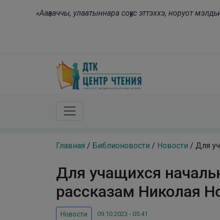
Skip to main content
«Ааҕааччы, улаатыннара соҕус эттэххэ, норуот мэл
Главная
/
Библионовости
/
Новости
/
Для у
Для учащихся началь
рассказам Николая Н
09.10.2023 - 05:41
Новости