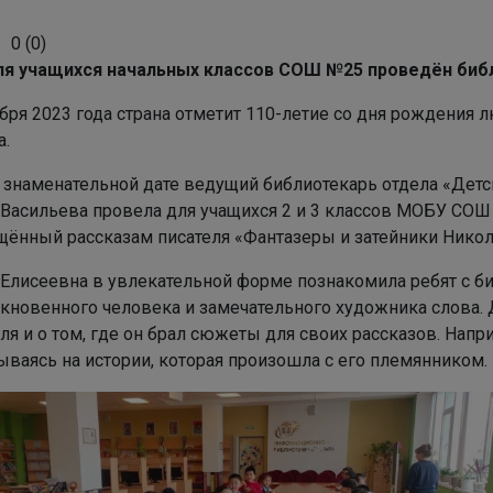
0
(
0
)
я учащихся начальных классов СОШ №25 проведён библ
бря 2023 года страна отметит 110-летие со дня рождения 
а.
 знаменательной дате ведущий библиотекарь отдела «Детс
 Васильева провела для учащихся 2 и 3 классов МОБУ СОШ
щённый рассказам писателя «Фантазеры и затейники Никол
 Елисеевна в увлекательной форме познакомила ребят с б
кновенного человека и замечательного художника слова. 
ля и о том, где он брал сюжеты для своих рассказов. Напр
ываясь на истории, которая произошла с его племянником.