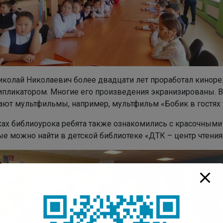
иколай Николаевич более двадцати лет проработал кинор
ипликатором. Многие его произведения экранизированы. В 
ают мультфильмы, например, мультфильм «Бобик в гостях 
ках библиоурока ребята также ознакомились с красочными 
ые можно найти в детской библиотеке «ДТК – центр чтения