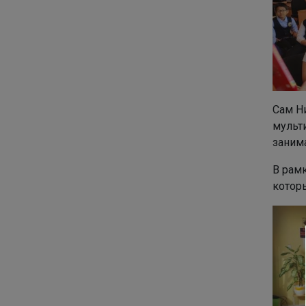
Сам Н
мульт
заним
В рам
котор