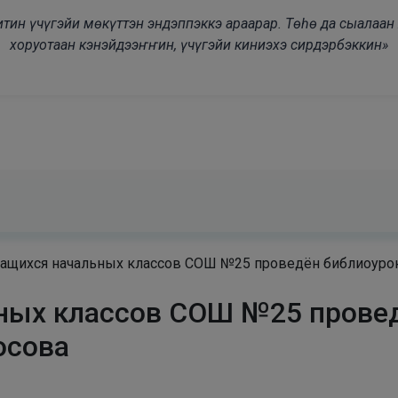
modal-check
дьитин үчүгэйи мөкүттэн эндэппэккэ араарар. Төһө да сыалаа
хоруотаан кэнэйдээҥҥин, үчүгэйи киниэхэ сирдэрбэккин»
чащихся начальных классов СОШ №25 проведён библиоурок
ных классов СОШ №25 провед
осова