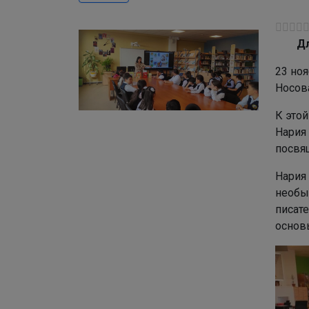
Дл
23 ноя
Носов
К этой
Нария
посвя
Нария
необы
писате
основ