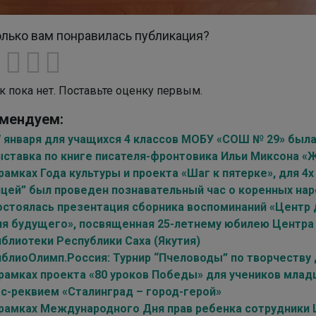
лько вам понравилась публикация?
к пока нет. Поставьте оценку первым.
мендуем:
7 января для учащихся 4 классов МОБУ «СОШ № 29» был
ыставка по книге писателя-фронтовика Ильи Миксона «
рамках Года культуры и проекта «Шаг к пятерке», для 4
ицей” был проведен познавательный час о коренных нар
остоялась презентация сборника воспоминаний «Центр 
ля будущего», посвященная 25-летнему юбилею Центра
иблиотеки Республики Саха (Якутия)
иблиоОлимп.Россия: Турнир “Пчеловоды” по творчеству д
 рамках проекта «80 уроков Победы» для учеников мла
ас-реквием «Сталинград – город-герой»
 рамках Международного Дня прав ребенка сотрудники