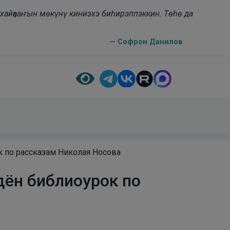
н хайҕааҥын мөкүнү киниэхэ биһирэппэккин. Төһө да
— Софрон Данилов
 по рассказам Николая Носова
ён библиоурок по