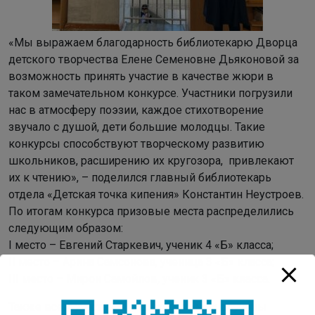
«Мы выражаем благодарность библиотекарю Дворца
детского творчества Елене Семеновне Дьяконовой за
возможность принять участие в качестве жюри в
таком замечательном конкурсе. Участники погрузили
нас в атмосферу поэзии, каждое стихотворение
звучало с душой, дети большие молодцы. Такие
конкурсы способствуют творческому развитию
школьников, расширению их кругозора, привлекают
их к чтению», – поделился главный библиотекарь
отдела «Детская точка кипения» Константин Неустроев.
По итогам конкурса призовые места распределились
следующим образом:
I место – Евгений Старкевич, ученик 4 «Б» класса;
II место – Арина Самсонова, ученица 3 «Б» класса;
III место – Мирон Самойлов, ученик 3 «Б» класса.
Также всем участникам конкурса были вручены