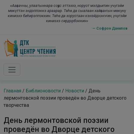
Skip to main content
modal-check
«Ааҕааччы, улаатыннара соҕус эттэххэ, норуот мэлдьитин үчүгэйи
мөкүттэн эндэппэккэ араарар. Төһө да сыалаан хайҕааҥын мөкүнү
киниэхэ биһирэппэккин. Төһө да хоруотаан кэнэйдээҥҥин, үчүгэйи
киниэхэ сирдэрбэккин»
— Софрон Данилов
Главная
/
Библионовости
/
Новости
/
День
лермонтовской поэзии проведён во Дворце детского
творчества
День лермонтовской поэзии
проведён во Дворце детского