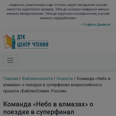
Skip to main content
modal-check
«Ааҕааччы, улаатыннара соҕус эттэххэ, норуот мэлдьитин үчүгэйи
мөкүттэн эндэппэккэ араарар. Төһө да сыалаан хайҕааҥын мөкүнү
киниэхэ биһирэппэккин. Төһө да хоруотаан кэнэйдээҥҥин, үчүгэйи
киниэхэ сирдэрбэккин»
— Софрон Данилов
Главная
/
Библионовости
/
Новости
/
Команда «Небо в
алмазах» о поездке в суперфинал всероссийского
проекта «БиблиоОлимп. Россия»
Команда «Небо в алмазах» о
поездке в суперфинал