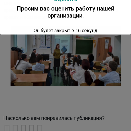
мнение. Здесь прозвучали честные ответы «да» и
Просим вас оценить работу нашей
правдивые «нет» на предложенные утверждения о
организации.
правах и обязанностях детей.
Он будет закрыт в
16
секунд
Насколько вам понравилась публикация?