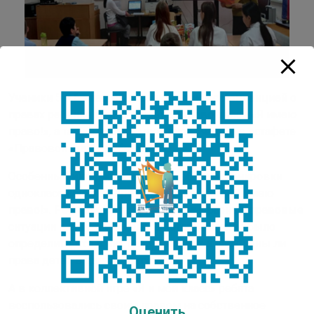
Ученики 5 и 6 классов познакомились с Конвенцией о
правах ребёнка познавательно-игровом часе «Я имею
право!», а также приняли активное участие в эстафете
«Правовой статус ребенка».
Особенный интерес вызвали у ребят инсценировки
одноклассников во время ролевой игры «Я имею
право!». Ребятам были предложены разные правовые
ситуации в семье и школе, в которых нужно было
определить, кто в них прав, а кто нет и нарушены ли
права детей в данных ситуациях.
А в коллективной игре «Я и мой класс» ребята
воспользовались своим правом на собственное
Оценить