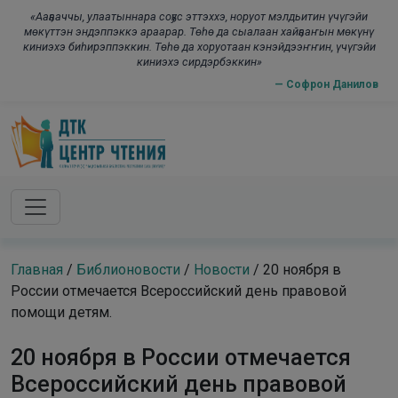
Skip to main content
modal-check
«Ааҕааччы, улаатыннара соҕус эттэххэ, норуот мэлдьитин үчүгэйи
мөкүттэн эндэппэккэ араарар. Төһө да сыалаан хайҕааҥын мөкүнү
киниэхэ биһирэппэккин. Төһө да хоруотаан кэнэйдээҥҥин, үчүгэйи
киниэхэ сирдэрбэккин»
— Софрон Данилов
Главная
/
Библионовости
/
Новости
/
20 ноября в
России отмечается Всероссийский день правовой
помощи детям.
20 ноября в России отмечается
Всероссийский день правовой