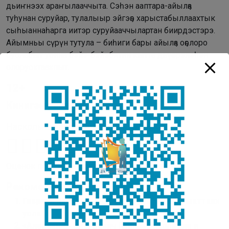
дьиҥнээх араҥылааччыта. Сэһэн ааптара-айылҕа
туһунан суруйар, тулалыыр эйгэҕэ харыстабыллаахтык
сыһыаннаһарга иитэр суруйааччылартан биирдэстэрэ.
Айымньы сүрүн тутула – биһиги бары айылҕа оҕолоро
буолабыт уонна бэйэ-бэйэбитин кытта дьүөрэлэһэн
олоруохтаахпыт.
12+
Кинигэни аах
Насколько вам понравилась публикация?
Оценок пока нет. Поставьте оценку первым.
Рекомендуем:
Гавриил Васильевич Никифоров – Манньыаттаах
уола
«Александр Сергеевич Пушкин: наследие и