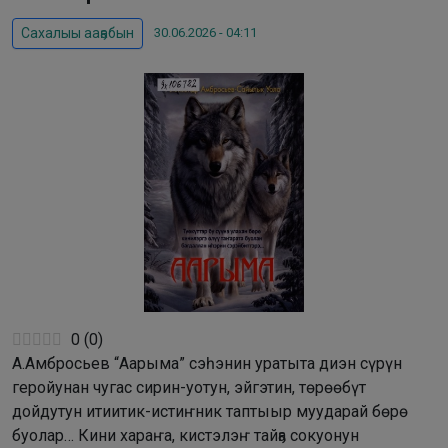
30.06.2026 - 04:11
Сахалыы ааҕабын
0
(
0
)
А.Амбросьев “Аарыма” сэһэнин уратыта диэн сүрүн
геройунан чугас сирин-уотун, эйгэтин, төрөөбүт
дойдутун итиитик-истиҥник таптыыр муударай бөрө
буолар… Кини хараҥа, кистэлэҥ тайҕа сокуонун