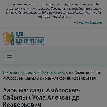
Skip to main content
modal-check
«Ааҕааччы, улаатыннара соҕус эттэххэ, норуот мэлдьитин үчүгэйи
мөкүттэн эндэппэккэ араарар. Төһө да сыалаан хайҕааҥын мөкүнү
киниэхэ биһирэппэккин. Төһө да хоруотаан кэнэйдээҥҥин, үчүгэйи
киниэхэ сирдэрбэккин»
— Софрон Данилов
Главная
/
Проекты
/
Сахалыы ааҕабын
/
Аарыма: сэһэн.
Амбросьев-Сайылык Уола Александр Ксаверьевич
Аарыма: сэһэн. Амбросьев-
Сайылык Уола Александр
Ксаверьевич