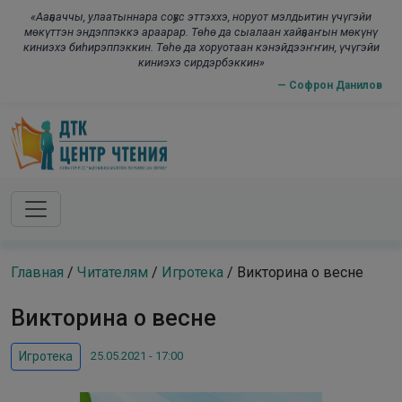
Skip to main content
modal-check
«Ааҕааччы, улаатыннара соҕус эттэххэ, норуот мэлдьитин үчүгэйи
мөкүттэн эндэппэккэ араарар. Төһө да сыалаан хайҕааҥын мөкүнү
киниэхэ биһирэппэккин. Төһө да хоруотаан кэнэйдээҥҥин, үчүгэйи
киниэхэ сирдэрбэккин»
— Софрон Данилов
Главная
/
Читателям
/
Игротека
/
Викторина о весне
Викторина о весне
25.05.2021 - 17:00
Игротека