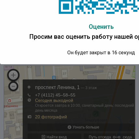
Понедельник:
с 10:00 до 18:00 ч.
Вторник – пятница:
с 10:00 до 17:00 ч.
Суббота, воскресенье:
выходные дни
Оценить
Последний день месяца
– санитарный день
Просим вас оценить работу нашей о
Он будет закрыт в
16
секунд