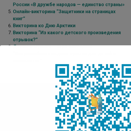
России «В дружбе народов — единство страны»
Онлайн-викторина “Защитники на страницах
книг”
Викторина ко Дню Арктики
Викторина “Из какого детского произведения
отрывок?”
Детям о музыке – игра-викторина
“Всероссийская неделя музыки для детей и
юношества”
Детская Точка Кипения
Центр Чтения
Адрес:
IT Park Yakutsk, проспект Ленина, д. 1, 3 этаж