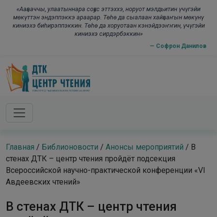
Skip to main content
modal-check
«Ааҕааччы, улаатыннара соҕус эттэххэ, норуот мэлдьитин үчүгэйи
мөкүттэн эндэппэккэ араарар. Төһө да сыалаан хайҕааҥын мөкүнү
киниэхэ биһирэппэккин. Төһө да хоруотаан кэнэйдээҥҥин, үчүгэйи
киниэхэ сирдэрбэккин»
— Софрон Данилов
Главная
/
Библионовости
/
Анонсы мероприятий
/
В
стенах ДТК – центр чтения пройдёт подсекция
Всероссийской научно-практической конференции «VI
Авдеевских чтений»
В стенах ДТК – центр чтения