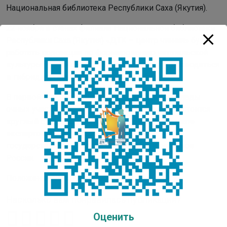
Национальная библиотека Республики Саха (Якутия).
22 ноября в стенах филиала Национальной библиотеки
Республики Саха (Якутия) «ДТК – центр чтения» будет
работать подсекция по формированию читательской
культуры у детей. Работа подсекции будет проводиться
в гибридном формате – очно и онлайн.
В первой половине дня будут заслушаны доклады
очных участников. Во второй половине дня состоится
круглый стол с подключением в онлайн формате
экспертов и участников из Российской
государственной детской библиотеки и регионов
России.
Положение VI Авдеевских чтений
Насколько вам понравилась публикация?
Оценить