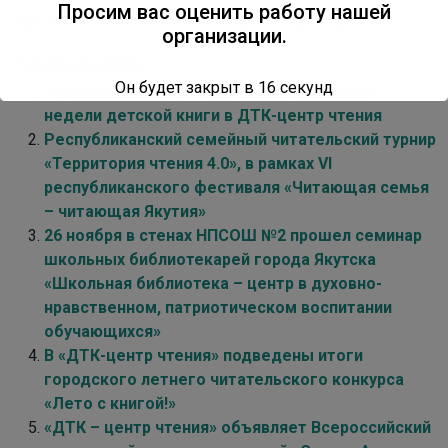
Просим вас оценить работу нашей
Оценок пока нет. Поставьте оценку первым.
организации.
Рекомендуем:
Он будет закрыт в
16
секунд
Торжественное открытие Всероссийской
недели детской книги в ДТК-центр чтения
Республиканский семейный читательский турнир
«Территория чтения 4.0», в рамках VI
республиканского фестиваля «Читающая семья
– читающая Якутия»
26 ноября в стенах НПСОШ №2 прошел семинар
школьных библиотекарей города Якутска
«Школьная библиотека – центр в духовно-
нравственном, патриотическом воспитании
обучающихся»
В «ДТК-центр чтения» подведены итоги
городского летнего читательского конкурса
«Лето с книгой!»
«ДТК – центр чтения» объявляет Всероссийский