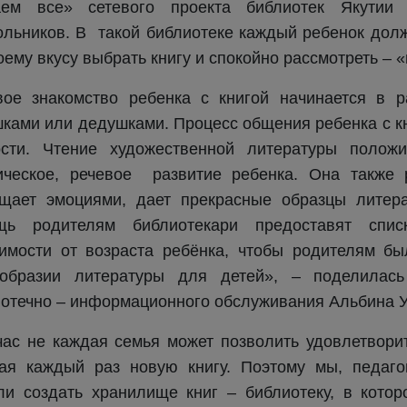
аем все» сетевого проекта библиотек Якутии 
льников. В такой библиотеке каждый ребенок долж
оему вкусу выбрать книгу и спокойно рассмотреть – «
вое знакомство ребенка с книгой начинается в р
ками или дедушками. Процесс общения ребенка с кн
ости. Чтение художественной литературы положи
тическое, речевое развитие ребенка. Она также
ащает эмоциями, дает прекрасные образцы литера
щь родителям библиотекари предоставят спис
имости от возраста ребёнка, чтобы родителям б
ообразии литературы для детей», – поделилас
отечно – информационного обслуживания Альбина 
ас не каждая семья может позволить удовлетвори
пая каждый раз новую книгу. Поэтому мы, педаго
и создать хранилище книг – библиотеку, в кото