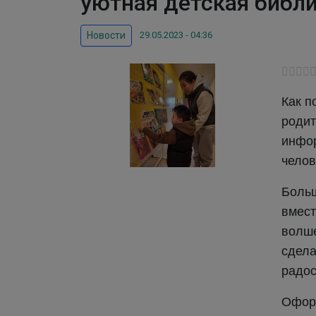
уютная детская библи
29.05.2023 - 04:36
Новости
Как п
роди
инфор
челов
Боль
вмес
волш
сдела
радос
Оформ