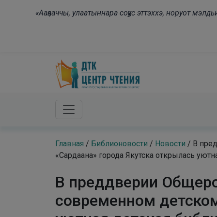
Skip to main content
«Ааҕааччы, улаатыннара соҕус эттэххэ, норуот мэл
Главная
/
Библионовости
/
Новости
/
В пре
«Сардаана» города Якутска открылась уютна
В преддверии Общеро
современном детском