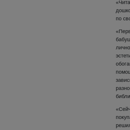
«Чит
дошко
по св
«Пер
бабуш
личн
эсте
обог
помо
завис
разн
библи
«Сейч
поку
решил