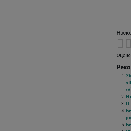
Наско
Оцено
Реко
2
«
о
И
П
Б
р
Б