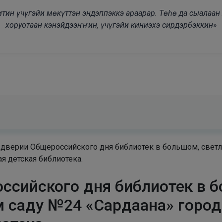
modal-check
дьитин үчүгэйи мөкүттэн эндэппэккэ араарар. Төһө да сыалаа
хоруотаан кэнэйдээҥҥин, үчүгэйи киниэхэ сирдэрбэккин»
ддверии Общероссийского дня библиотек в большом, свет
я детская библиотека.
ссийского дня библиотек в б
 саду №24 «Сардаана» город