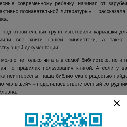
есные современному ребенку, начиная от зарубеж
активно-познавательной литературы» – рассказал
ва.
 подготовительных групп изготовили кармашки д
мили все книги нашей библиотеки, а также
ствующей документации.
 можно не только читать в самой библиотеке, но и 
ая о правилах пользования книгой. А если у ва
ка неинтересны, наша библиотека с радостью найде
о малышей» – поделилась ответственный сотрудник 
йловна.
деемся, что библиотека в детском саду поспособст
о читать и творческому восприятию литературы.