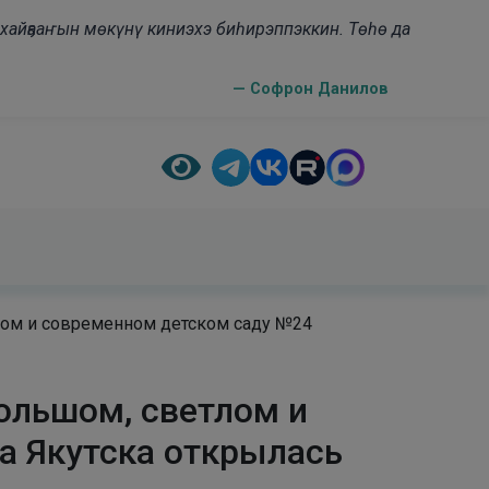
н хайҕааҥын мөкүнү киниэхэ биһирэппэккин. Төһө да
— Софрон Данилов
лом и современном детском саду №24
ольшом, светлом и
а Якутска открылась