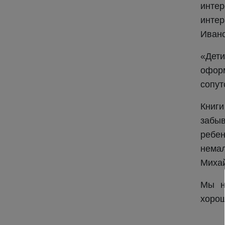
интер
интер
Ивано
«Дети
офор
сопут
Книги
забыв
ребен
немал
Миха
Мы на
хорош