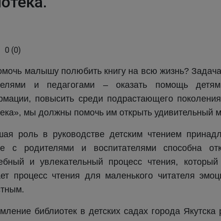
отека.
0
(
0
)
омочь малышу полюбить книгу на всю жизнь? Задача
телями и педагогами – оказать помощь детям
мации, повысить среди подрастающего поколения
ека», мы должны помочь им открыть удивительный ми
шая роль в руководстве детским чтением принадл
те с родителями и воспитателями способна от
ебный и увлекательный процесс чтения, который 
ет процесс чтения для маленького читателя эмо
тным.
ление библиотек в детских садах города Якутска 