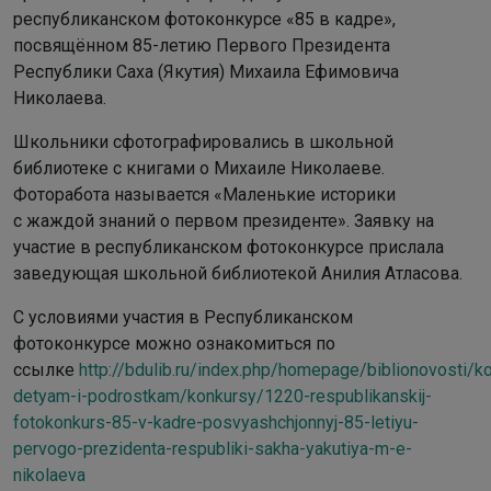
республиканском фотоконкурсе «85 в кадре»,
посвящённом 85-летию Первого Президента
Республики Саха (Якутия) Михаила Ефимовича
Николаева.
Школьники сфотографировались в школьной
библиотеке с книгами о Михаиле Николаеве.
Фоторабота называется «Маленькие историки
с жаждой знаний о первом президенте». Заявку на
участие в республиканском фотоконкурсе прислала
заведующая школьной библиотекой Анилия Атласова.
С условиями участия в Республиканском
фотоконкурсе можно ознакомиться по
ссылке
http://bdulib.ru/index.php/homepage/biblionovosti/k
detyam-i-podrostkam/konkursy/1220-respublikanskij-
fotokonkurs-85-v-kadre-posvyashchjonnyj-85-letiyu-
pervogo-prezidenta-respubliki-sakha-yakutiya-m-e-
nikolaeva